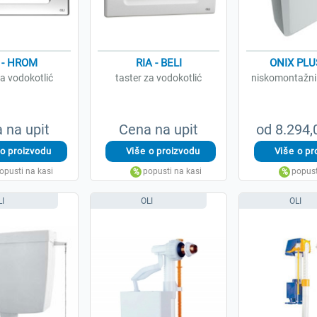
 - HROM
RIA - BELI
ONIX PLU
za vodokotlić
taster za vodokotlić
niskomontažni 
 na upit
Cena na upit
od 8.294
LI
OLI
OLI