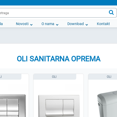

da
Novosti
O nama
Download
Kontakt
OLI SANITARNA OPREMA
LI
OLI
OLI