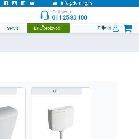
info@doming.rs
Call centar
011 25 80 100

Prijava
Servis
EKO proizvodi
OLI