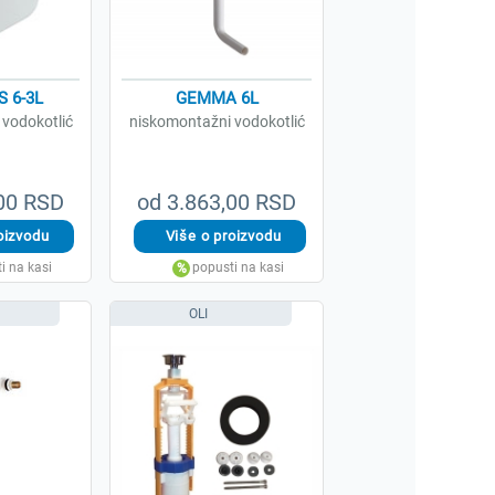
S 6-3L
GEMMA 6L
vodokotlić
niskomontažni vodokotlić
,00 RSD
od 3.863,00 RSD
OLI