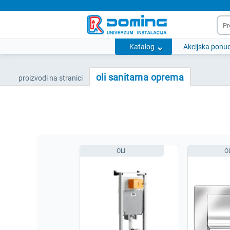
Katalog
Akcijska ponu
oli sanitarna oprema
proizvodi na stranici
OLI
O