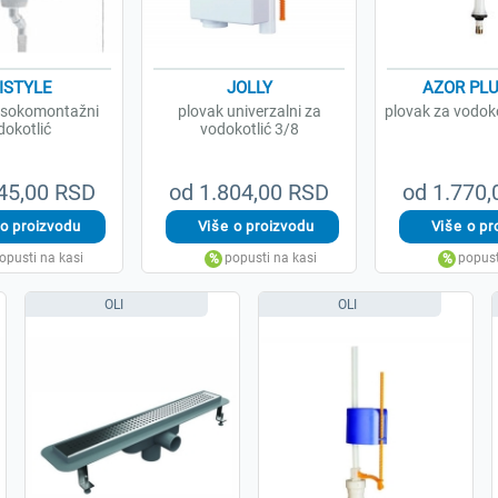
ISTYLE
JOLLY
AZOR PLU
visokomontažni
plovak univerzalni za
plovak za vodoko
dokotlić
vodokotlić 3/8
45,00 RSD
od 1.804,00 RSD
od 1.770
OLI
OLI