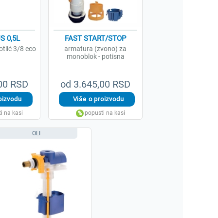
S 0,5L
FAST START/STOP
tlić 3/8 eco
armatura (zvono) za
monoblok - potisna
,00 RSD
od 3.645,00 RSD
OLI