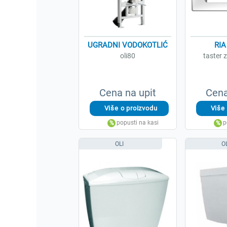
UGRADNI VODOKOTLIĆ
RIA
oli80
taster 
Cena na upit
Cena
OLI
O