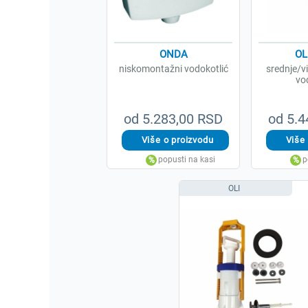
ONDA
OL
niskomontažni vodokotlić
srednje/
vo
od 5.283,00 RSD
od 5.4
OLI