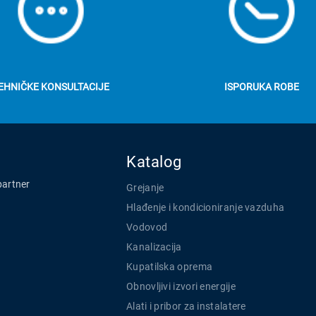
EHNIČKE KONSULTACIJE
ISPORUKA ROBE
Katalog
partner
Grejanje
Hlađenje i kondicioniranje vazduha
Vodovod
Kanalizacija
Kupatilska oprema
Obnovljivi izvori energije
Alati i pribor za instalatere