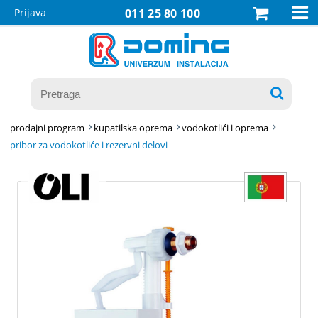

Prijava
011 25 80 100

prodajni program
kupatilska oprema
vodokotlići i oprema
pribor za vodokotliće i rezervni delovi