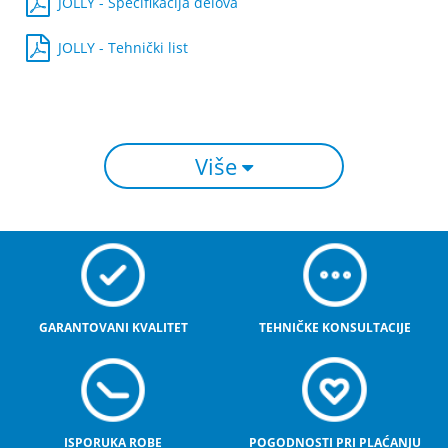
JOLLY - Specifikacija delova
JOLLY - Tehnički list
Više
GARANTOVANI KVALITET
TEHNIČKE KONSULTACIJE
ISPORUKA ROBE
POGODNOSTI PRI PLAĆANJU