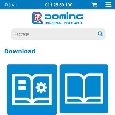

Prijava
011 25 80 100

Download