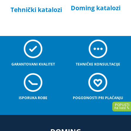
Doming katalozi
Tehnički katalozi
GARANTOVANI KVALITET
TEHNIČKE KONSULTACIJE
ISPORUKA ROBE
POGODNOSTI PRI PLAĆANJU