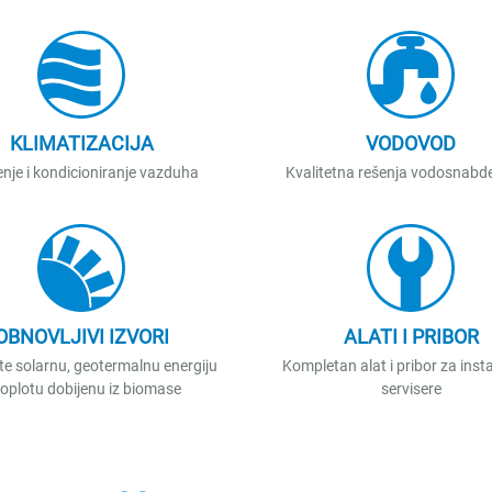
KLIMATIZACIJA
VODOVOD
nje i kondicioniranje vazduha
Kvalitetna rešenja vodosnabd
OBNOVLJIVI IZVORI
ALATI I PRIBOR
ite solarnu, geotermalnu energiju
Kompletan alat i pribor za insta
i toplotu dobijenu iz biomase
servisere