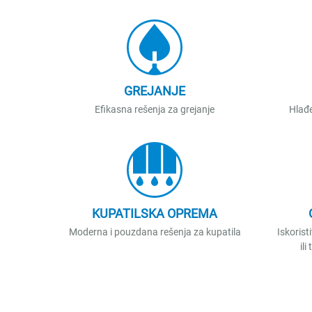
GREJANJE
Efikasna rešenja za grejanje
Hlađe
KUPATILSKA OPREMA
Moderna i pouzdana rešenja za kupatila
Iskorist
il