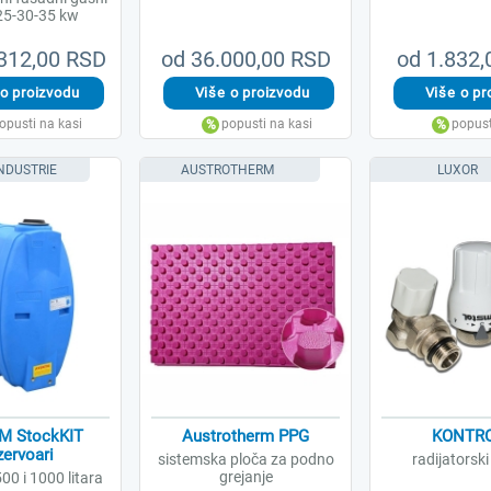
25-30-35 kw
312,00 RSD
od 36.000,00 RSD
od 1.832
NDUSTRIE
AUSTROTHERM
LUXOR
M StockKIT
Austrotherm PPG
KONTRO
ervoari
sistemska ploča za podno
radijatorski
grejanje
00 i 1000 litara