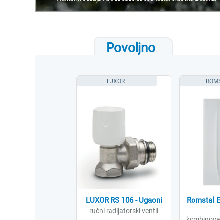
Povoljno
LUXOR
ROM
LUXOR RS 106 - Ugaoni
Romstal 
ručni radijatorski ventil
kombinovan