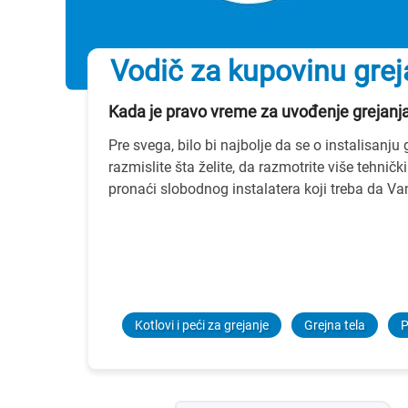
Vodič za kupovinu grej
Kada je pravo vreme za uvođenje grejanj
Pre svega, bilo bi najbolje da se o instalisanj
razmislite šta želite, da razmotrite više tehni
pronaći slobodnog instalatera koji treba da Va
Kotlovi i peći za grejanje
Grejna tela
P