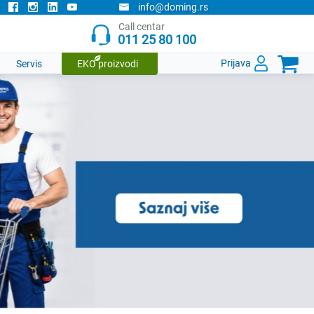
info@doming.rs
Call centar
011 25 80 100

Prijava
Servis
EKO proizvodi