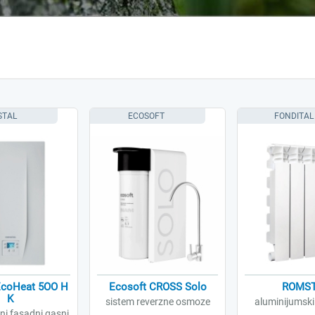
STAL
ECOSOFT
FONDITAL
EcoHeat 5OO H
Ecosoft CROSS Solo
ROMS
K
sistem reverzne osmoze
aluminijumski 
i fasadni gasni