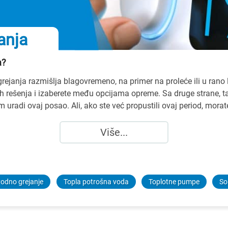
anja
a?
u grejanja razmišlja blagovremeno, na primer na proleće ili u ran
čkih rešenja i izaberete među opcijama opreme. Sa druge strane, 
m uradi ovaj posao. Ali, ako ste već propustili ovaj period, mor
Više...
odno grejanje
Topla potrošna voda
Toplotne pumpe
So