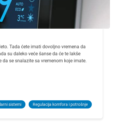
o leto. Tada ćete imati dovoljno vremena da
tada su daleko veće šanse da će te lakše
ate da se snalazite sa vremenom koje imate.
larni sistemi
Regulacija komfora i potrošnje