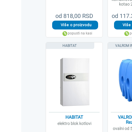
kotao 
od 818,00 RSD
od 117.
HABITAT
VALROM I
HABITAT
VALRO
Rez
elektro blok kotlovi
ovalni od 5