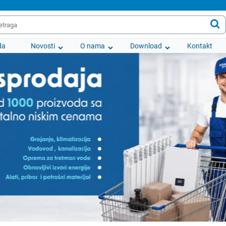

da
Novosti
O nama
Download
Kontakt