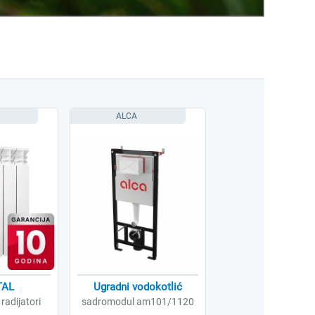
ALCA
TAL
Ugradni vodokotlić
radijatori
sadromodul am101/1120