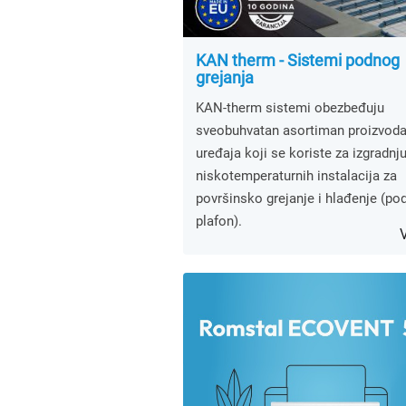
KAN therm - Sistemi podnog
grejanja
KAN-therm sistemi obezbeđuju
sveobuhvatan asortiman proizvoda
uređaja koji se koriste za izgradnj
niskotemperaturnih instalacija za
površinsko grejanje i hlađenje (pod, 
plafon).