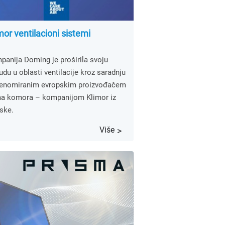
mor ventilacioni sistemi
panija Doming je proširila svoju
du u oblasti ventilacije kroz saradnju
renomiranim evropskim proizvođačem
ma komora – kompanijom Klimor iz
ske.
Više