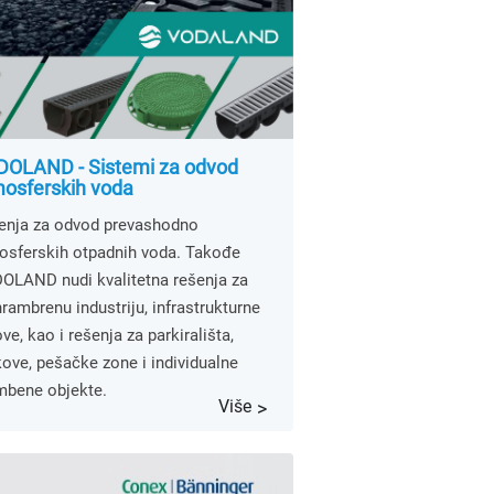
OLAND - Sistemi za odvod
osferskih voda
enja za odvod prevashodno
osferskih otpadnih voda. Takođe
OLAND nudi kvalitetna rešenja za
rambrenu industriju, infrastrukturne
ve, kao i rešenja za parkirališta,
ove, pešačke zone i individualne
mbene objekte.
Više