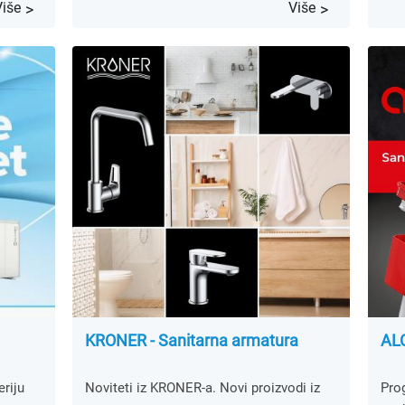
Više
Više
KRONER - Sanitarna armatura
ALC
riju
Noviteti iz KRONER-a. Novi proizvodi iz
Pro