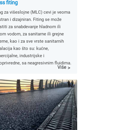
ss fiting
ng za višeslojne (MLC) cevi je veoma
tran i dizajniran. Fiting se može
stiti za snabdevanje hladnom ili
om vodom, za sanitarne ili grejne
eme, kao i za sve vrste sanitarnih
alacija kao što su: kućne,
rcijalne, industrijske i
oprivredne, sa neagresivnim fluidima.
Više