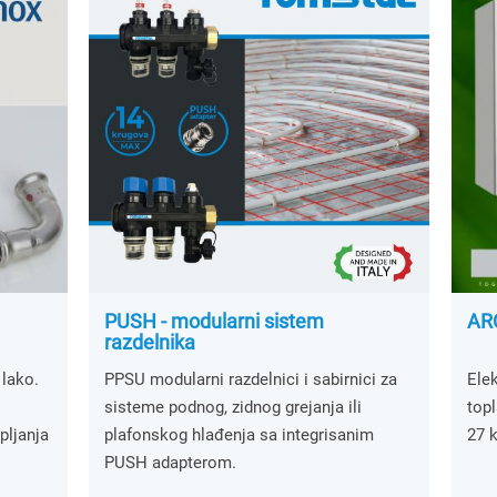
PUSH - modularni sistem
ARC
razdelnika
 lako.
PPSU modularni razdelnici i sabirnici za
Elek
sisteme podnog, zidnog grejanja ili
topl
pljanja
plafonskog hlađenja sa integrisanim
27 
PUSH adapterom.