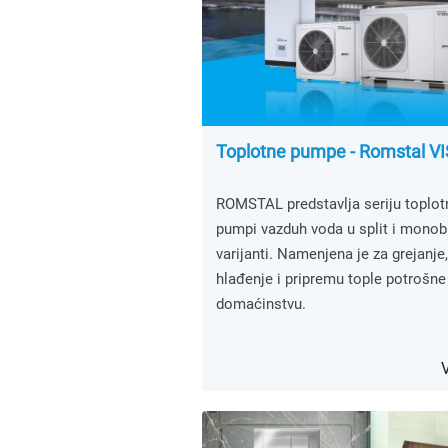
Toplotne pumpe - Romstal V
ROMSTAL predstavlja seriju toplot
pumpi vazduh voda u split i monob
varijanti. Namenjena je za grejanje,
hlađenje i pripremu tople potrošne
domaćinstvu.