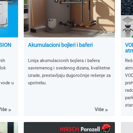
ISION
Akumulacioni bojleri i baferi
VOD
atm
nih
Linija akumulacionih bojlera i bafera
Reš
lok
savremenog i svedenog dizana, kvalitetne
atm
izrade, prestavljaju dugoročnije rešenje za
VOD
 vode u
upotrebu.
preh
rado
park
sta
Više
Više