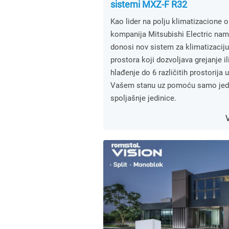
sistemi MXZ-F R32
Kao lider na polju klimatizacione 
kompanija Mitsubishi Electric nam
donosi nov sistem za klimatizaciju
prostora koji dozvoljava grejanje il
hlađenje do 6 različitih prostorija u
Vašem stanu uz pomoću samo je
spoljašnje jedinice.