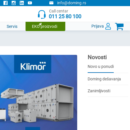
info@doming.rs
Call centar
011 25 80 100

Prijava
Servis
EKO proizvodi
Novosti
Novo u ponudi
Doming dešavanja
Zanimljivosti