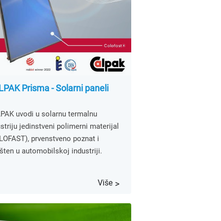
PAK Prisma - Solarni paneli
PAK uvodi u solarnu termalnu
striju jedinstveni polimerni materijal
LOFAST), prvenstveno poznat i
šten u automobilskoj industriji.
Više