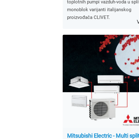
toplotnih pumpi vazduh-voda u split
monoblok varijanti italijanskog
proizvođača CLIVET.
Mitsubishi Electric - Multi spli