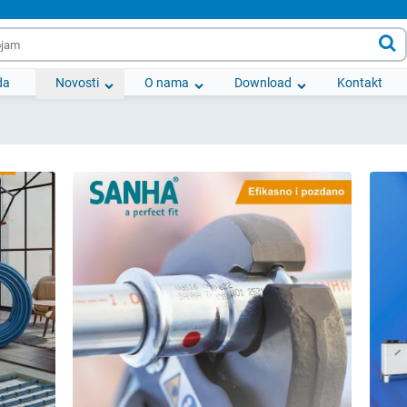

da
Novosti
O nama
Download
Kontakt