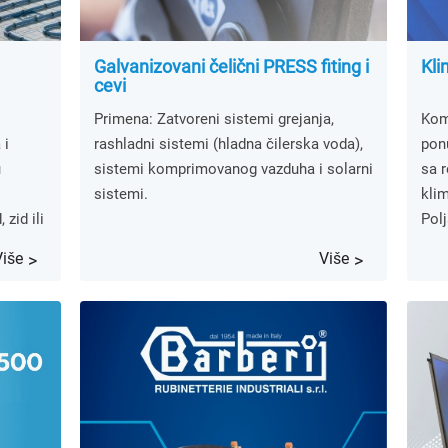
Galvanizovani čelični PRESS fiting i
Kli
cevi
Primena: Zatvoreni sistemi grejanja,
Kom
 i
rashladni sistemi (hladna čilerska voda),
ponu
u
sistemi komprimovanog vazduha i solarni
sa 
sistemi.
kli
zid ili
Polj
Više
Više