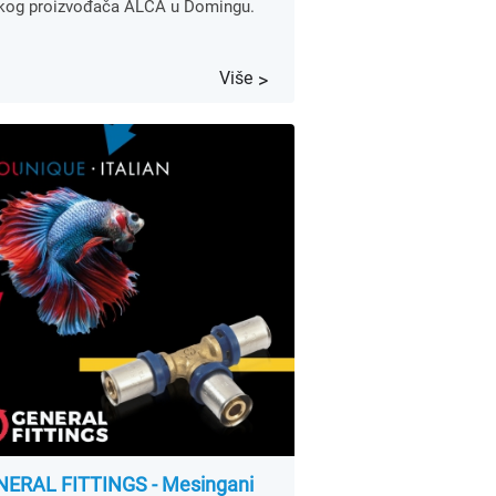
kog proizvođača ALCA u Domingu.
Više
NERAL FITTINGS - Mesingani