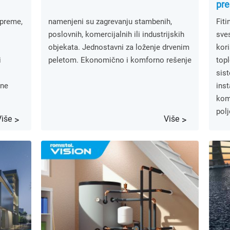
pre
opreme,
namenjeni su zagrevanju stambenih,
Fiti
poslovnih, komercijalnih ili industrijskih
sves
objekata. Jednostavni za loženje drvenim
kori
i
peletom. Ekonomično i komforno rešenje
topl
sist
dne
inst
kome
polj
Više
Više