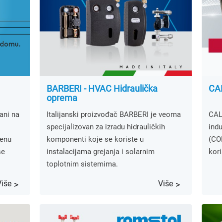
BARBERI - HVAC Hidraulička
CAL
oprema
rani na
Italijanski proizvođač BARBERI je veoma
CAL
specijalizovan za izradu hidrauličkih
indu
menu
komponenti koje se koriste u
(CO
se
instalacijama grejanja i solarnim
kori
toplotnim sistemima.
Više
Više