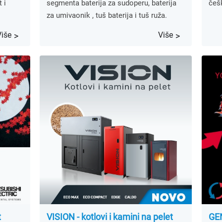
 i
segmenta baterija za sudoperu, baterija
češ
za umivaonik , tuš baterija i tuš ruža.
Više
Više
t
VISION - kotlovi i kamini na pelet
GE