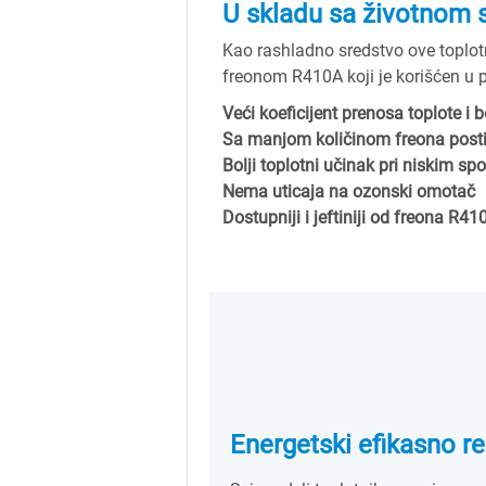
U skladu sa životnom
Kao rashladno sredstvo ove toplo
freonom R410A koji je korišćen u 
Veći koeficijent prenosa toplote i 
Sa manjom količinom freona posti
Bolji toplotni učinak pri niskim s
Nema uticaja na ozonski omotač
Dostupniji i jeftiniji od freona R41
Energetski efikasno r