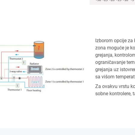
Izborom opcije za 
zona moguće je ko
grejanja, kontrol
ograničavanje tem
grejanja uz istov
sa višom temperat
Za ovakvu vrstu k
sobne kontrolere, 