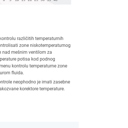
kontrolu različitih temperaturnih
ntrolisati zone niskotemperaturnog
om nad mešnim ventilom za
perature potisa kod podnog
remenu kontrolu temperaturne zone
urom fluida.
ontrole neophodno je imati zasebne
takozvane korektore temperature.