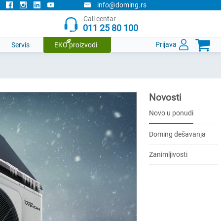
info@doming.rs
Call centar
011 25 80 100

Prijava
Servis
EKO proizvodi
Novosti
Novo u ponudi
Doming dešavanja
Zanimljivosti