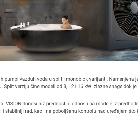
nih pumpi vazduh voda u split i monoblok varijanti. Namenjena je
 Split verziju čine modeli od 8, 12 i 16 kW izlazne snage dok j
al VISION donosi niz prednosti u odnosu na modele iz predhodne 
i i stabilniji rad, kao i na poboljšanu kontrolu nad uređajem što