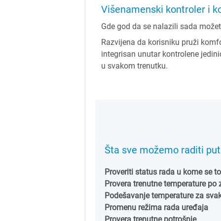
Višenamenski kontroler i k
Gde god da se nalazili sada može
Razvijena da korisniku pruži komf
integrisan unutar kontrolene jed
u svakom trenutku.
Šta sve možemo raditi put
Proveriti status rada u kome se 
Provera trenutne temperature po
Podešavanje temperature za sva
Promenu režima rada uređaja
Provera trenutne potrošnje