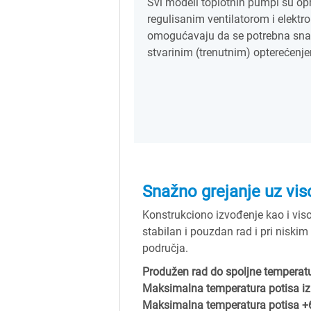
Svi modeli toplotnih pumpi su op
regulisanim ventilatorom i elek
omogućavaju da se potrebna snag
stvarinim (trenutnim) opterećenj
Snažno grejanje uz vis
Konstrukciono izvođenje kao i vis
stabilan i pouzdan rad i pri nisk
područja.
Produžen rad do spoljne temperat
Maksimalna temperatura potisa iz 
Maksimalna temperatura potisa +6