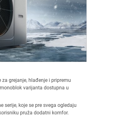
 za grejanje, hlađenje i pripremu
e monoblok varijanta dostupna u
serije, koje se pre svega ogledaju
 korisniku pruža dodatni komfor.