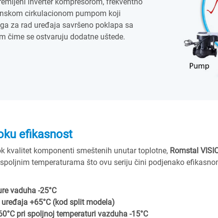
remljeni inverter kompresorom, frekventno
tronskom cirkulacionom pumpom koji
a za rad uređaja savršeno poklapa sa
em čime se ostvaruju dodatne uštede.
oku efikasnost
ok kvalitet komponenti smeštenih unutar toplotne,
Romstal VISI
im spoljnim temperaturama što ovu seriju čini podjenako efikas
ure vaduha -25°C
uređaja +65°C (kod split modela)
0°C pri spoljnoj temperaturi vazduha -15°C