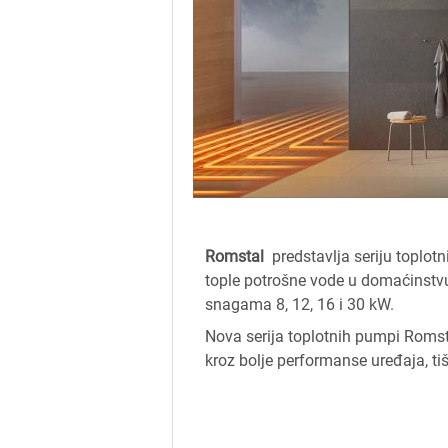
Romstal
predstavlja seriju toplot
tople potrošne vode u domaćinstvu.
snagama 8, 12, 16 i 30 kW.
Nova serija toplotnih pumpi Romst
kroz bolje performanse uređaja, tiš