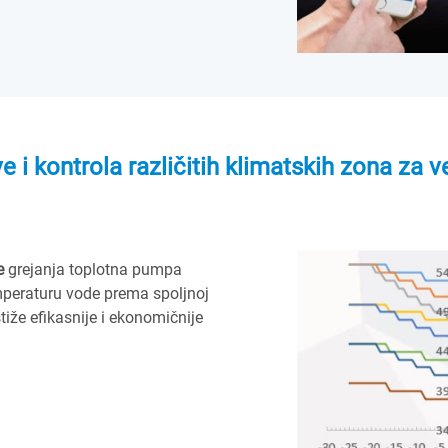
e i kontrola različitih klimatskih zona za ve
e
grejanja toplotna pumpa
peraturu vode prema spoljnoj
iže efikasnije i ekonomičnije