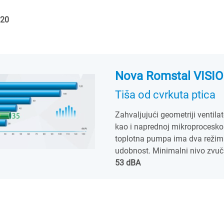
.20
Nova Romstal VISIO
Tiša od cvrkuta ptica
Zahvaljujući geometriji ventila
kao i naprednoj mikroprocesko
toplotna pumpa ima dva režima
udobnost. Minimalni nivo zvu
53 dBA