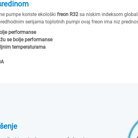
 sredinom
tne pumpe koriste ekološki
freon R32
sa niskim indeksom global
predhodnim serijama toplotnih pumpi ovaj freon ima niz prednos
bolje performanse
žu se bolje performanse
poljnim temperaturama
0A
ešenje