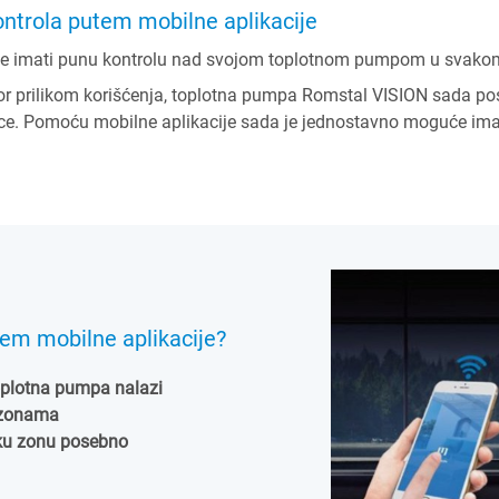
ontrola putem mobilne aplikacije
te imati punu kontrolu nad svojom toplotnom pumpom u svakom
or prilikom korišćenja, toplotna pumpa Romstal VISION sada pos
inice. Pomoću mobilne aplikacije sada je jednostavno moguće i
em mobilne aplikacije?
toplotna pumpa nalazi
 zonama
ku zonu posebno