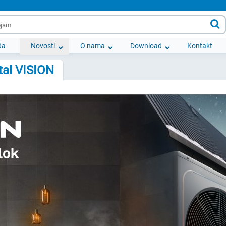

da
Novosti
O nama
Download
Kontakt
tal VISION