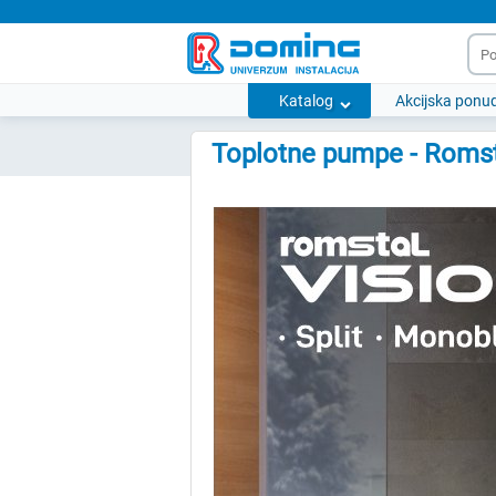
Katalog
Akcijska ponu
Toplotne pumpe - Roms