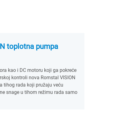
N toplotna pumpa
tora kao i DC motoru koji ga pokreće
rskoj kontroli nova Romstal VISION
 tihog rada koji pružaju veću
čne snage u tihom režimu rada samo