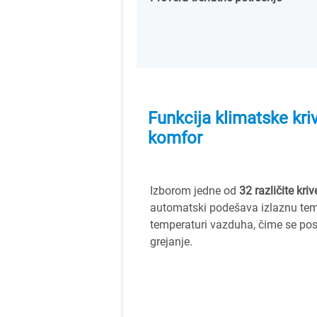
Funkcija klimatske kriv
komfor
Izborom jedne od
32 različite kriv
automatski podešava izlaznu tem
temperaturi vazduha, čime se post
grejanje.