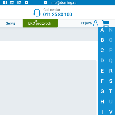
info@doming.rs
Call centar
011 25 80 100

Prijava
Servis
EKO proizvodi
A
N
B
O
C
P
D
Q
E
R
F
S
G
T
H
U
I
V