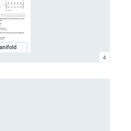
anifold
4