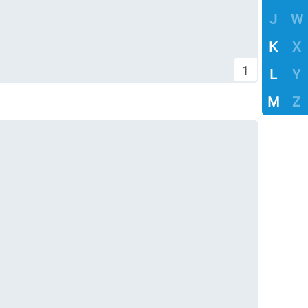
J
W
K
X
1
L
Y
M
Z