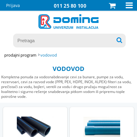

Prijava
011 25 80 100

prodajni program
vodovod
VODOVOD
Kompletna ponuda za vodosnabdevanje cevi za bunare, pumpe za vodu,
rezervoari, cevi za razvod vode (PPR, PEX, HDPE, INOX, ALPEX) filteri za vodu,
prečistači za vodu, bojleri, ventili za vodu i drugo pružaju mogućnost za
kvalitetno i sigurno rešenje snabdevanja pitkom vodom ili pripremu tople
potrošne vode.