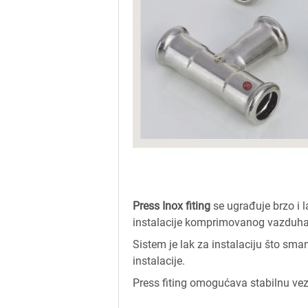
Press Inox fiting
se ugrađuje brzo i l
instalacije komprimovanog vazduha
Sistem je lak za instalaciju što sm
instalacije.
Press fiting omogućava stabilnu vez