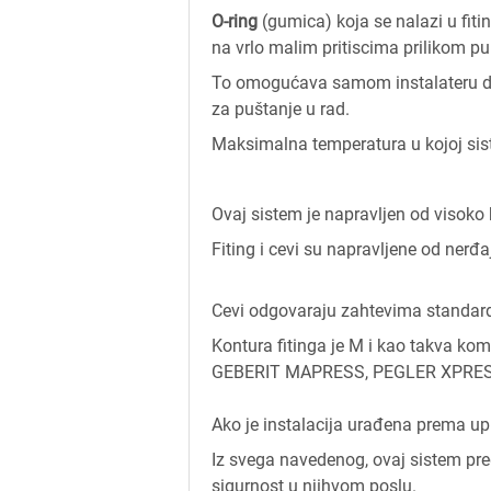
O-ring
(gumica) koja se nalazi u fiti
na vrlo malim pritiscima prilikom pu
To omogućava samom instalateru da u
za puštanje u rad.
Maksimalna temperatura u kojoj sis
Ovaj sistem je napravljen od visoko 
Fiting i cevi su napravljene od nerđ
Cevi odgovaraju zahtevima standa
Kontura fitinga je M i kao takva k
GEBERIT MAPRESS, PEGLER XPRESS
Ako je instalacija urađena prema up
Iz svega navedenog, ovaj sistem pred
sigurnost u njihvom poslu.