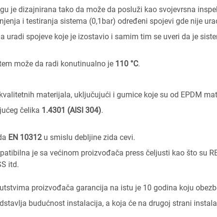
ngu je dizajnirana tako da može da posluži kao svojevrsna inspe
njenja i testiranja sistema (0,1bar) određeni spojevi gde nije u
radi spojeve koje je izostavio i samim tim se uveri da je siste
tem može da radi konutinualno je
110 °C
.
kvalitetnih materijala, uključujući i gumice koje su od EPDM mate
ajućeg čelika
1.4301 (AISI 304)
.
rda
EN 10312
u smislu debljine zida cevi.
ompatibilna je sa većinom proizvođača press čeljusti kao što 
 itd.
utstvima proizvođača garancija na istu je 10 godina koju obez
stavlja budućnost instalacija, a koja će na drugoj strani instal