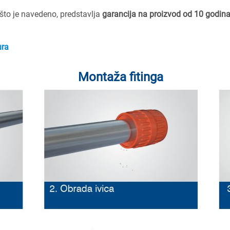
 što je navedeno, predstavlja
garancija na proizvod od 10 godin
ura
Montaža fitinga