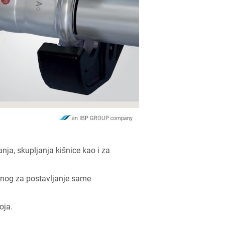
nja, skupljanja kišnice kao i za
bnog za postavljanje same
oja.