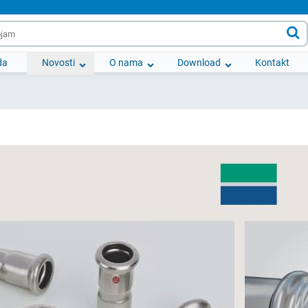

da
Novosti
O nama
Download
Kontakt