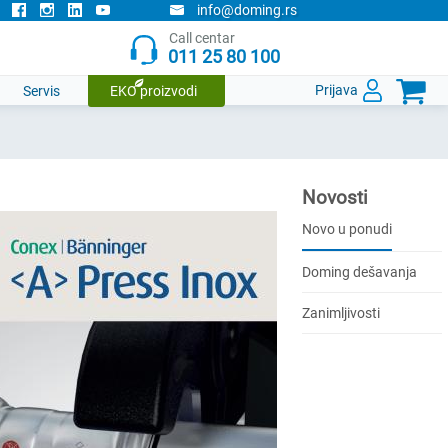
info@doming.rs
Call centar
011 25 80 100

Prijava
Servis
EKO proizvodi
Novosti
Novo u ponudi
Doming dešavanja
Zanimljivosti