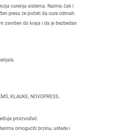
kcija curenja sistema. Naime, čak i
rađen press će početi da cure odmah.
m završen do kraja i da je bezbedan
rijala.
su REMS, KLAUKE, NOVOPRESS,
beđuje proizvođač.
aterima omogućiti brzinu, uštede i