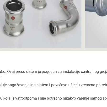
ako. Ovaj press sistem je pogodan za instalacije centralnog greja
.
anjuje angažovanje instalatera i povećava uštedu vremena potre
u koja je vatrootporna i nije potrebno nikakvo varenje samog sp