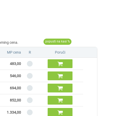
MP cena
R
Poruči

483,00

546,00

694,00

852,00

1.334,00