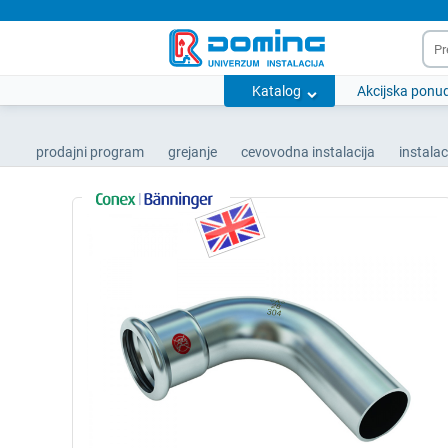
Katalog
Akcijska ponu
prodajni program
grejanje
cevovodna instalacija
instalac