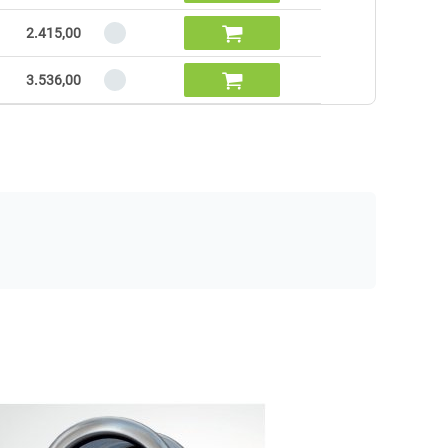

2.415,00

3.536,00