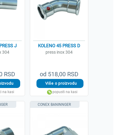
PRESS J
KOLENO 45 PRESS D
x 304
press inox 304
00 RSD
od 518,00 RSD
NGER
CONEX BANINNGER