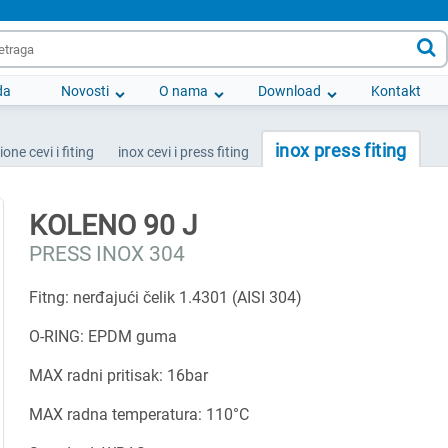

da
Novosti
O nama
Download
Kontakt
inox press fiting
ione cevi i fiting
inox cevi i press fiting
KOLENO 90 J
PRESS INOX 304
Fitng: nerđajući čelik 1.4301 (AISI 304)
O-RING: EPDM guma
MAX radni pritisak: 16bar
MAX radna temperatura: 110°C