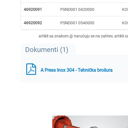
46920091
PSND001 0420000
KO
46920092
PSND001 0540000
KO
Dokumenti (1)
A Press Inox 304 - Tehnička brošura