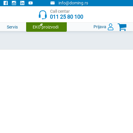
info@doming.rs
Call centar
011 25 80 100

Prijava
Servis
EKO proizvodi