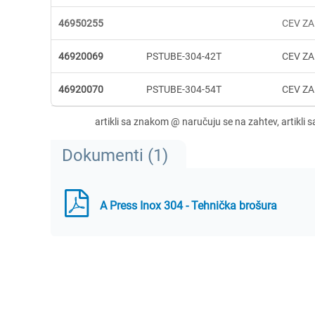
46950255
CEV ZA
46920069
PSTUBE-304-42T
CEV ZA
46920070
PSTUBE-304-54T
CEV ZA
Dokumenti (1)
A Press Inox 304 - Tehnička brošura