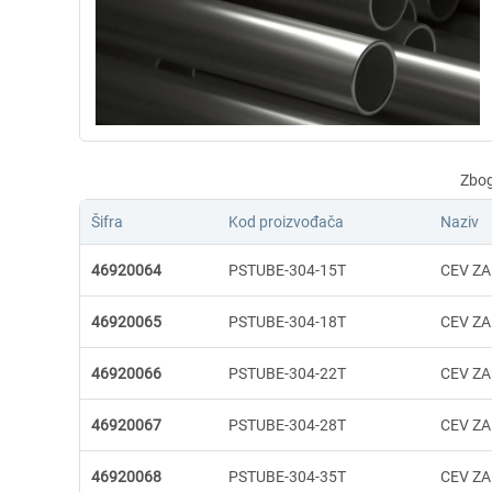
Šifra
Kod proizvođača
Naziv
46920064
PSTUBE-304-15T
CEV ZA
46920065
PSTUBE-304-18T
CEV ZA
46920066
PSTUBE-304-22T
CEV ZA
46920067
PSTUBE-304-28T
CEV ZA
46920068
PSTUBE-304-35T
CEV ZA