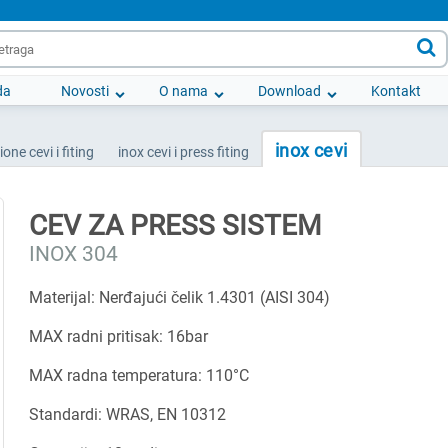

da
Novosti
O nama
Download
Kontakt
inox cevi
ione cevi i fiting
inox cevi i press fiting
CEV ZA PRESS SISTEM
INOX 304
Materijal: Nerđajući čelik 1.4301 (AISI 304)
MAX radni pritisak: 16bar
MAX radna temperatura: 110°C
Standardi: WRAS, EN 10312