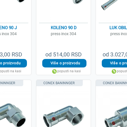
ENO 90 J
KOLENO 90 D
LUK OBI
s inox 304
press inox 304
press ino
3,00 RSD
od 514,00 RSD
od 3.027
ANINNGER
CONEX BANINNGER
CONEX BANIN