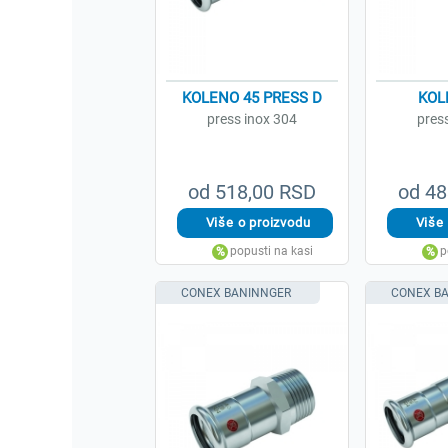
KOLENO 45 PRESS D
KOL
press inox 304
pres
od 518,00 RSD
od 48
CONEX BANINNGER
CONEX B