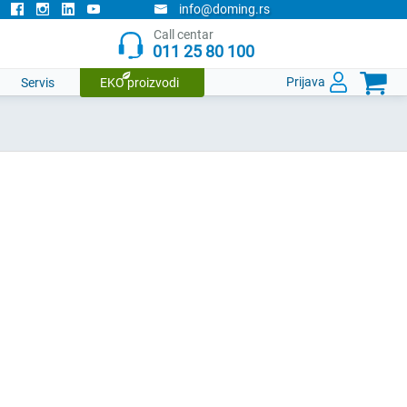
info@doming.rs
Call centar
011 25 80 100

Prijava
Servis
EKO proizvodi