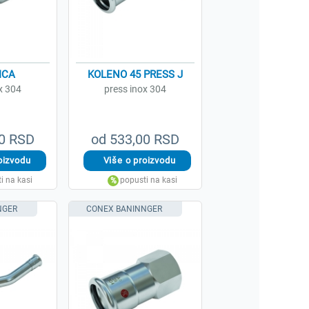
ICA
KOLENO 45 PRESS J
x 304
press inox 304
00 RSD
od 533,00 RSD
NGER
CONEX BANINNGER