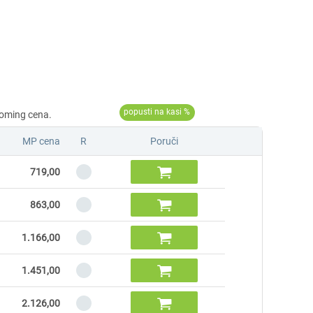
MP cena
R
Poruči

719,00

863,00

1.166,00

1.451,00

2.126,00