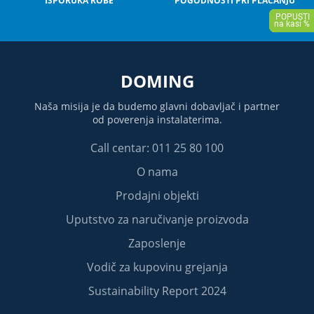
ISPORUKA ROBE
POGODNOSTI PRI PLAĆANJU
DOMING
Naša misija je da budemo glavni dobavljač i partner
od poverenja instalaterima.
Call centar: 011 25 80 100
O nama
Prodajni objekti
Uputstvo za naručivanje proizvoda
Zaposlenje
Vodič za kupovinu grejanja
Sustainability Report 2024