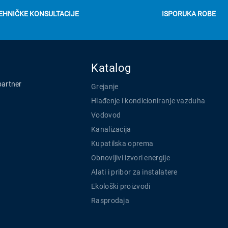
EHNIČKE KONSULTACIJE
ISPORUKA ROBE
Katalog
partner
Grejanje
Hlađenje i kondicioniranje vazduha
Vodovod
Kanalizacija
Kupatilska oprema
Obnovljivi izvori energije
Alati i pribor za instalatere
Ekološki proizvodi
Rasprodaja