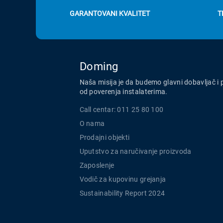
GARANTOVANI KVALITET
T
Doming
Naša misija je da budemo glavni dobavljač i 
od poverenja instalaterima.
Call centar: 011 25 80 100
O nama
Prodajni objekti
Uputstvo za naručivanje proizvoda
Zaposlenje
Vodič za kupovinu grejanja
Sustainability Report 2024