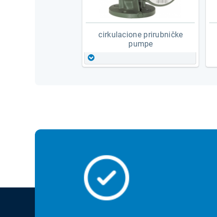
cirkulacione prirubničke
pumpe
konvencionalne prirubničke
pumpe - dab pumps
konvencionalne prirubničke
pumpe - gundfos
pumpe sa frekventnom
regulacijom - dab pumps
pumpe sa frekventnom
regulacijom - grundfos