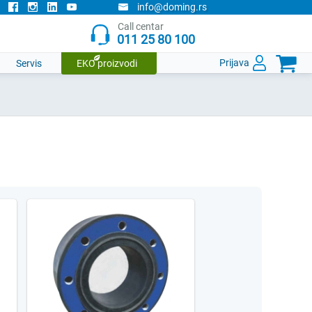
info@doming.rs
Call centar
011 25 80 100

Prijava
Servis
EKO proizvodi