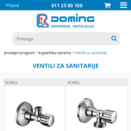

Prijava
011 25 80 100

prodajni program
kupatilska oprema
ventili za sanitarije
VENTILI ZA SANITARIJE
SCHELL
SCHELL