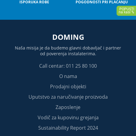
ISPORUKA ROBE
POGODNOSTI PRI PLAĆANJU
DOMING
Naša misija je da budemo glavni dobavljač i partner
od poverenja instalaterima.
Call centar: 011 25 80 100
O nama
Prodajni objekti
Uputstvo za naručivanje proizvoda
Zaposlenje
Vodič za kupovinu grejanja
Sustainability Report 2024