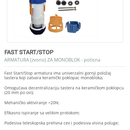
FAST START/STOP
ARMATURA (zvono) ZA MONOBLOK - potisna
Fast Start/Stop armatura ima univerzalni gornji položaj
tastera koji zatvara keramički poklopac monobloka;
Omogućava decentralizaciju tastera na keramičkom poklopcu
(20 mm po osi);
Mehaničko aktiviranje <20N;
Efikasno ispiranje sa velikim protokom;
Podesiva teleskopska prelivna cev i podesiva visina poluge;