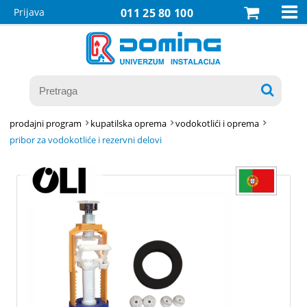

Prijava
011 25 80 100

prodajni program
kupatilska oprema
vodokotlići i oprema
pribor za vodokotliće i rezervni delovi