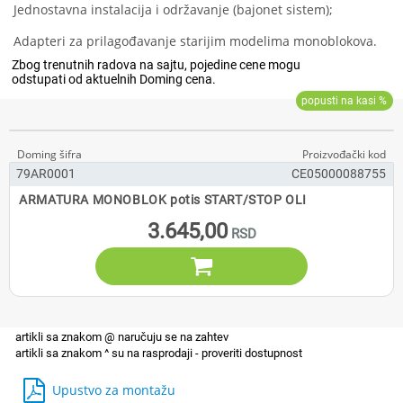
Jednostavna instalacija i održavanje (bajonet sistem);
Adapteri za prilagođavanje starijim modelima monoblokova.
79AR0001
CE05000088755
ARMATURA MONOBLOK potis START/STOP OLI
3.645,00

Upustvo za montažu