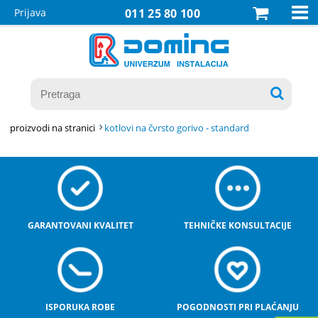

Prijava
011 25 80 100

proizvodi na stranici
kotlovi na čvrsto gorivo - standard
GARANTOVANI KVALITET
TEHNIČKE KONSULTACIJE
ISPORUKA ROBE
POGODNOSTI PRI PLAĆANJU