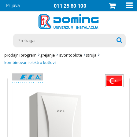

Prijava
011 25 80 100

prodajni program
grejanje
izvor toplote
struja
kombinovani elektro kotlovi