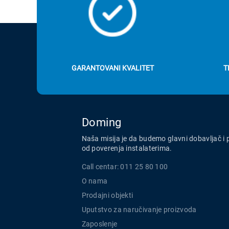
GARANTOVANI KVALITET
T
Doming
Naša misija je da budemo glavni dobavljač i 
od poverenja instalaterima.
Call centar: 011 25 80 100
O nama
Prodajni objekti
Uputstvo za naručivanje proizvoda
Zaposlenje