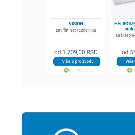
VISION
HELIROMA 
podno
završni set razdelnika
sa kiseon
od 1.709,00 RSD
od 5