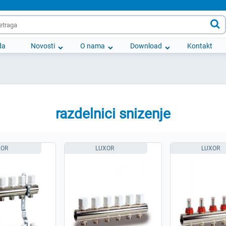

da
Novosti
O nama
Download
Kontakt
razdelnici snizenje
XOR
LUXOR
LUXOR