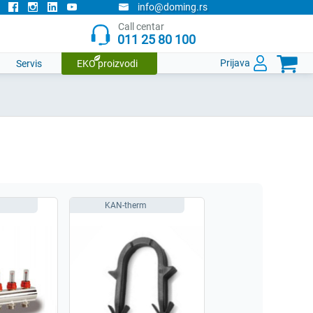
info@doming.rs
Call centar
011 25 80 100

Prijava
Servis
EKO proizvodi
KAN-therm