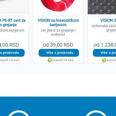
PE-RT cevi za
VISION sa kiseoničkom
VISION 
 grejanje
barijerom
sistemska ploč
grejan
ičkom barijerom
cev pex-b za grejanje i
vodovod
4,00 RSD
od 39,00 RSD
od 1.238