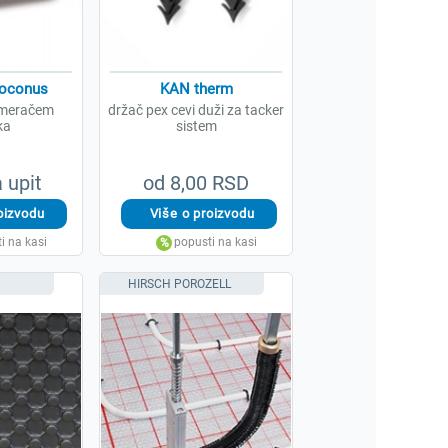
roconus
KAN therm
 meračem
držač pex cevi duži za tacker
ka
sistem
 upit
od 8,00 RSD
HIRSCH POROZELL