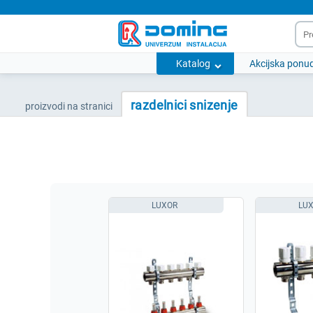
Katalog
Akcijska ponu
razdelnici snizenje
proizvodi na stranici
LUXOR
LU