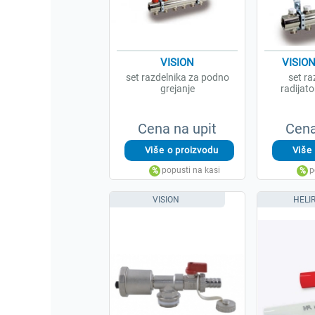
VISION
VISION
set razdelnika za podno
set ra
grejanje
radijato
Cena na upit
Cena
VISION
HELI