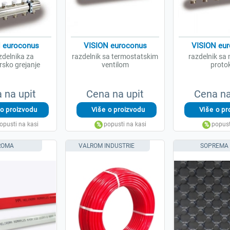
 euroconus
VISION euroconus
VISION eu
zdelnika za
razdelnik sa termostatskim
razdelnik sa
rsko grejanje
ventilom
proto
 na upit
Cena na upit
Cena na
ROMA
VALROM INDUSTRIE
SOPREMA