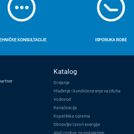
EHNIČKE KONSULTACIJE
ISPORUKA ROBE
Katalog
partner
Grejanje
Hlađenje i kondicioniranje vazduha
Vodovod
Kanalizacija
Kupatilska oprema
Obnovljivi izvori energije
Alati i pribor za instalatere