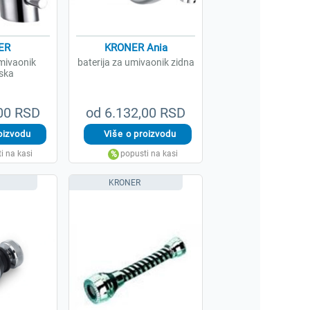
ER
KRONER Ania
umivaonik
baterija za umivaonik zidna
ska
,00 RSD
od 6.132,00 RSD
KRONER