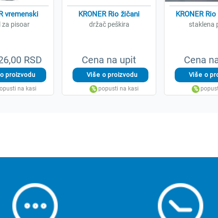
 vremenski
KRONER Rio žičani
KRONER Rio 
l za pisoar
držač peškira
staklena 
26,00 RSD
Cena na upit
Cena na