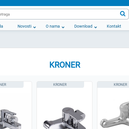

da
Novosti
O nama
Download
Kontakt
KRONER
NER
KRONER
KRONER