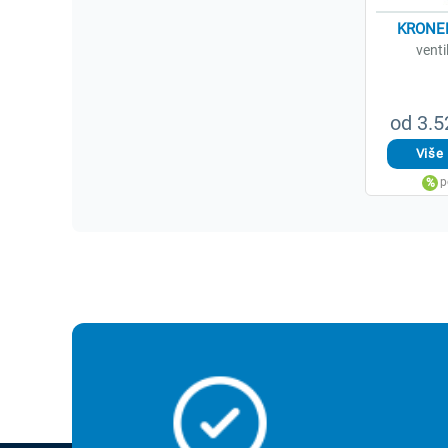
KRONER
venti
od 3.5