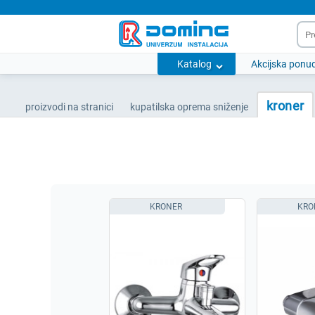
Katalog
Akcijska ponu
kroner
proizvodi na stranici
kupatilska oprema sniženje
KRONER
KRO