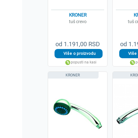
KRONER
K
tuš crevo
tuš c
od 1.191,00 RSD
od 1.1
KRONER
KRO