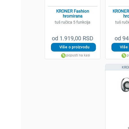
KRONER Fashion
KRONER
hromirana
hr
tuš ručica 5 funkcija
tuš ruči
od 1.919,00 RSD
od 94
KRO