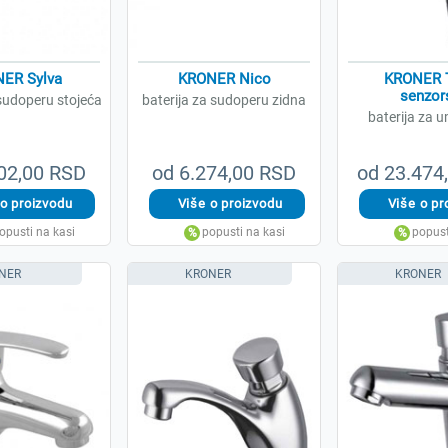
ER Sylva
KRONER Nico
KRONER T
senzor
 sudoperu stojeća
baterija za sudoperu zidna
baterija za 
02,00 RSD
od 6.274,00 RSD
od 23.474
NER
KRONER
KRONER