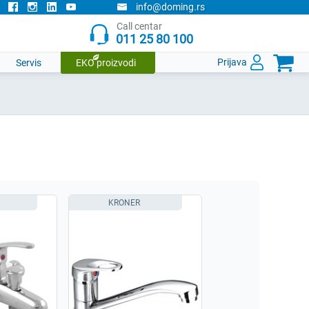
info@doming.rs
Call centar
011 25 80 100

Prijava
Servis
EKO proizvodi
KRONER