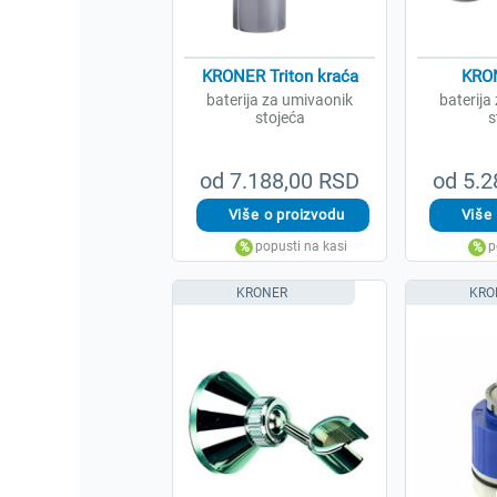
KRONER Triton kraća
KRO
baterija za umivaonik
baterija
stojeća
s
od 7.188,00 RSD
od 5.2
KRONER
KRO