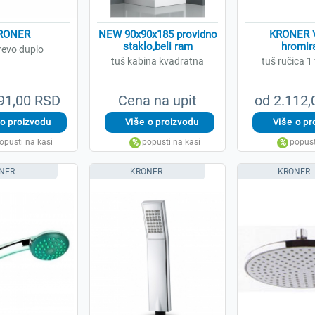
RONER
NEW 90x90x185 providno
KRONER 
staklo,beli ram
hromir
revo duplo
tuš kabina kvadratna
tuš ručica 1
91,00 RSD
Cena na upit
od 2.112
NER
KRONER
KRONER