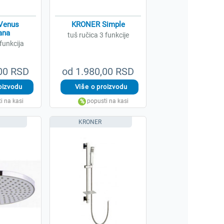
Venus
KRONER Simple
ana
tuš ručica 3 funkcije
 funkcija
,00 RSD
od 1.980,00 RSD
KRONER