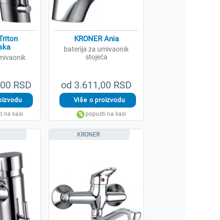
riton
KRONER Ania
ska
baterija za umivaonik
stojeća
umivaonik
,00 RSD
od 3.611,00 RSD
KRONER