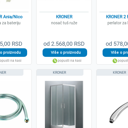
 Ania/Nico
KRONER
KRONER 2 f
 za bateriju
nosač tuš ruže
perlator za 
5,00 RSD
od 2.568,00 RSD
od 578,
NER
KRONER
KRONER