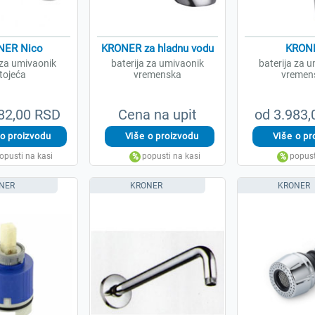
NER Nico
KRONER za hladnu vodu
KRON
 za umivaonik
baterija za umivaonik
baterija za 
tojeća
vremenska
vremen
82,00 RSD
Cena na upit
od 3.983
NER
KRONER
KRONER