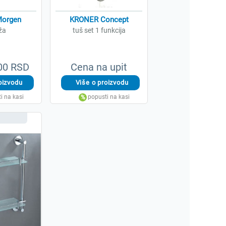
orgen
KRONER Concept
ža
tuš set 1 funkcija
,00 RSD
Cena na upit