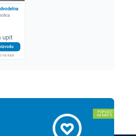
dvodelna
polica
 upit