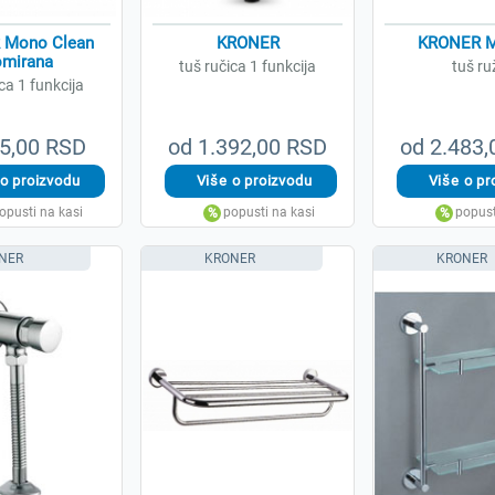
 Mono Clean
KRONER
KRONER M
omirana
tuš ručica 1 funkcija
tuš ru
ca 1 funkcija
5,00 RSD
od 1.392,00 RSD
od 2.483
NER
KRONER
KRONER