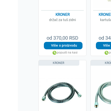
KRONER
KRONER
držač za tuš zidni
kartuša
od 370,00 RSD
od 34
KRONER
KRO