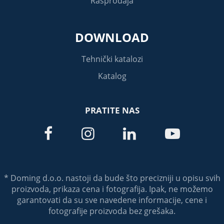
Rasprodaja
DOWNLOAD
Tehnički katalozi
Katalog
PRATITE NAS




* Doming d.o.o. nastoji da bude što precizniji u opisu svih
proizvoda, prikaza cena i fotografija. Ipak, ne možemo
garantovati da su sve navedene informacije, cene i
fotografije proizvoda bez grešaka.