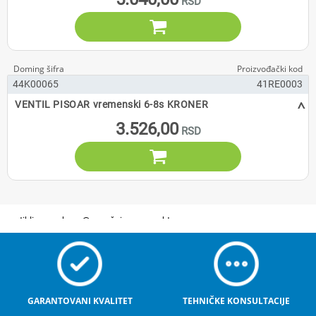

44K00065
41RE0003
^
VENTIL PISOAR vremenski 6-8s KRONER
3.526,00

GARANTOVANI KVALITET
TEHNIČKE KONSULTACIJE