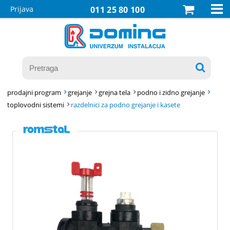

Prijava
011 25 80 100

prodajni program
grejanje
grejna tela
podno i zidno grejanje
toplovodni sistemi
razdelnici za podno grejanje i kasete