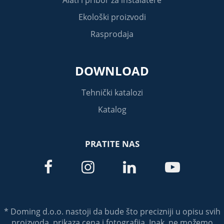
Ekološki proizvodi
Rasprodaja
DOWNLOAD
Tehnički katalozi
Katalog
PRATITE NAS




* Doming d.o.o. nastoji da bude što precizniji u opisu svih
proizvoda, prikaza cena i fotografija. Ipak, ne možemo