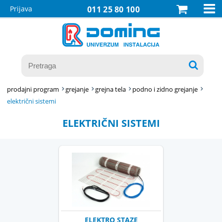

Prijava
011 25 80 100

prodajni program
grejanje
grejna tela
podno i zidno grejanje
električni sistemi
ELEKTRIČNI SISTEMI
ELEKTRO STAZE