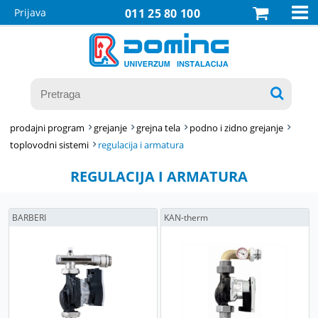

Prijava
011 25 80 100

prodajni program
grejanje
grejna tela
podno i zidno grejanje
toplovodni sistemi
regulacija i armatura
REGULACIJA I ARMATURA
BARBERI
KAN-therm