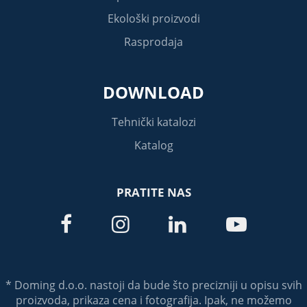
Ekološki proizvodi
Rasprodaja
DOWNLOAD
Tehnički katalozi
Katalog
PRATITE NAS




* Doming d.o.o. nastoji da bude što precizniji u opisu svih
proizvoda, prikaza cena i fotografija. Ipak, ne možemo