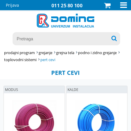

Prijava
011 25 80 100

prodajni program
grejanje
grejna tela
podno i zidno grejanje
toplovodni sistemi
pert cevi
PERT CEVI
MODUS
KALDE