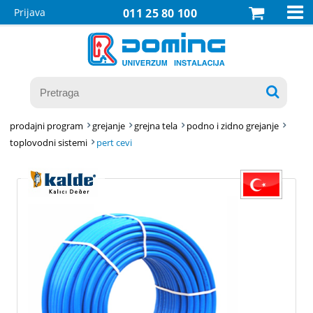

Prijava
011 25 80 100

prodajni program
grejanje
grejna tela
podno i zidno grejanje
toplovodni sistemi
pert cevi