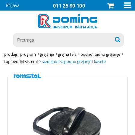

Prijava
011 25 80 100

prodajni program
grejanje
grejna tela
podno i zidno grejanje
toplovodni sistemi
razdelnici za podno grejanje i kasete