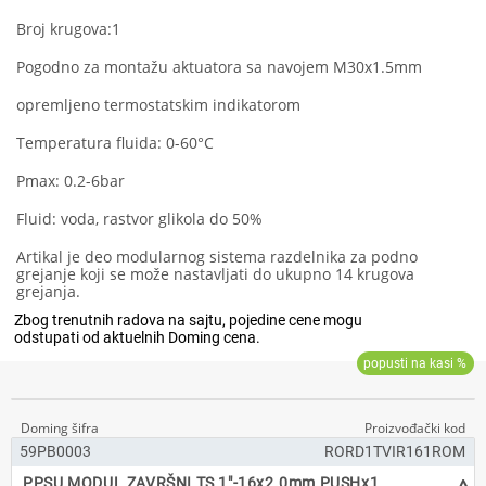
Broj krugova:1
Pogodno za montažu aktuatora sa navojem M30x1.5mm
opremljeno termostatskim indikatorom
Temperatura fluida: 0-60°C
Pmax: 0.2-6bar
Fluid: voda, rastvor glikola do 50%
Artikal je deo modularnog sistema razdelnika za podno
grejanje koji se može nastavljati do ukupno 14 krugova
grejanja.
59PB0003
RORD1TVIR161ROM
PPSU MODUL ZAVRŠNI TS 1"-16x2.0mm PUSHx1