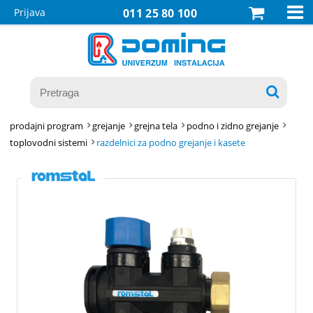

Prijava
011 25 80 100

prodajni program
grejanje
grejna tela
podno i zidno grejanje
toplovodni sistemi
razdelnici za podno grejanje i kasete