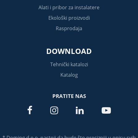
Alati i pribor za instalatere
Ekološki proizvodi
Rasprodaja
DOWNLOAD
Tehnički katalozi
Katalog
PRATITE NAS




* Doming d.o.o. nastoji da bude što precizniji u opisu svih