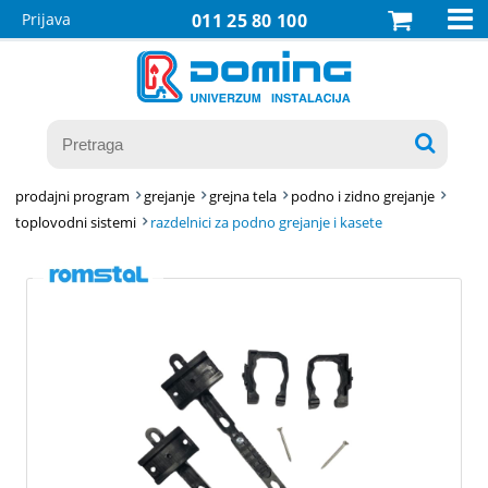

Prijava
011 25 80 100

prodajni program
grejanje
grejna tela
podno i zidno grejanje
toplovodni sistemi
razdelnici za podno grejanje i kasete