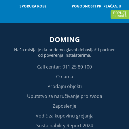
ISPORUKA ROBE
POGODNOSTI PRI PLAĆANJU
DOMING
Naša misija je da budemo glavni dobavljač i partner
od poverenja instalaterima.
Call centar: 011 25 80 100
O nama
Prodajni objekti
Uputstvo za naručivanje proizvoda
Zaposlenje
Vodič za kupovinu grejanja
Sustainability Report 2024