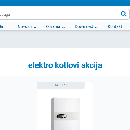

da
Novosti
O nama
Download
Kontakt
elektro kotlovi akcija
HABITAT