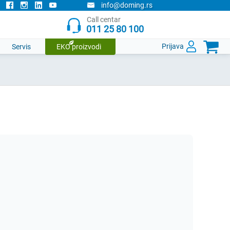
info@doming.rs
Call centar
011 25 80 100

Prijava
Servis
EKO proizvodi