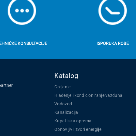
EHNIČKE KONSULTACIJE
ISPORUKA ROBE
Katalog
partner
Grejanje
Hlađenje i kondicioniranje vazduha
Vodovod
Kanalizacija
Kupatilska oprema
Obnovljivi izvori energije