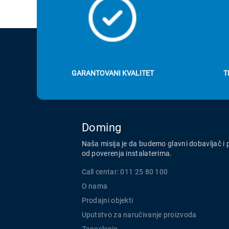
GARANTOVANI KVALITET
T
Doming
Naša misija je da budemo glavni dobavljač i 
od poverenja instalaterima.
Call centar: 011 25 80 100
O nama
Prodajni objekti
Uputstvo za naručivanje proizvoda