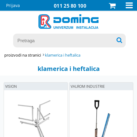

Prijava
011 25 80 100

proizvodi na stranici
klamerica i heftalica
klamerica i heftalica
VISION
VALROM INDUSTRIE