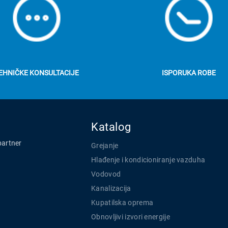
EHNIČKE KONSULTACIJE
ISPORUKA ROBE
Katalog
partner
Grejanje
Hlađenje i kondicioniranje vazduha
Vodovod
Kanalizacija
Kupatilska oprema
Obnovljivi izvori energije