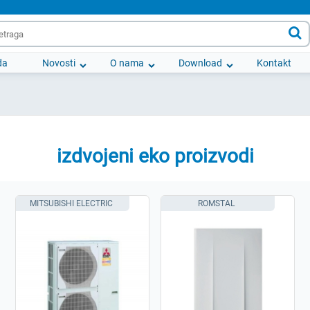

da
Novosti
O nama
Download
Kontakt
izdvojeni eko proizvodi
MITSUBISHI ELECTRIC
ROMSTAL