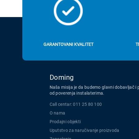
GARANTOVANI KVALITET
T
Doming
Naša misija je da budemo glavni dobavljač i 
od poverenja instalaterima.
Call centar: 011 25 80 100
O nama
Prodajni objekti
Uputstvo za naručivanje proizvoda