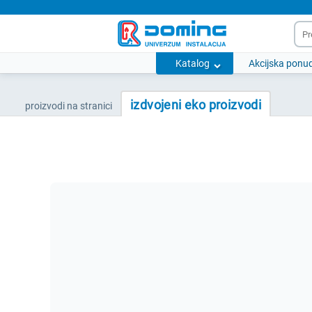
Katalog
Akcijska ponu
izdvojeni eko proizvodi
proizvodi na stranici