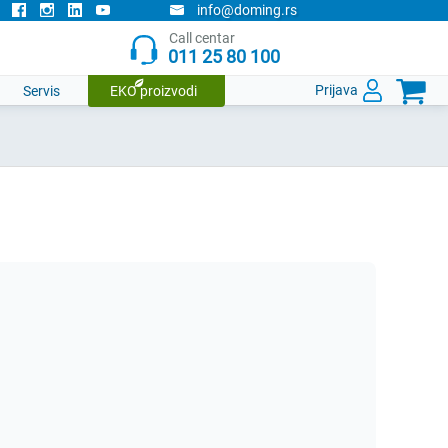
info@doming.rs
Call centar
011 25 80 100

Prijava
Servis
EKO proizvodi