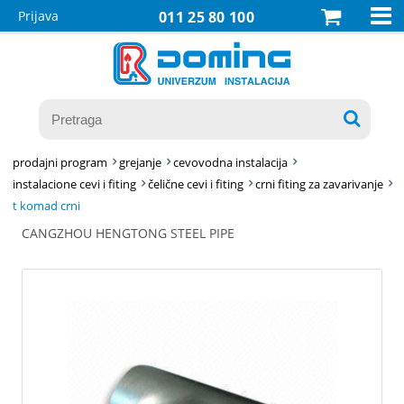

Prijava
011 25 80 100

prodajni program
grejanje
cevovodna instalacija
instalacione cevi i fiting
čelične cevi i fiting
crni fiting za zavarivanje
t komad crni
CANGZHOU HENGTONG STEEL PIPE