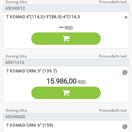
45CH0012
^
T KOMAD 4"(114,3)-3"(88,9)-4"(114,3
--

45971310
@
T KOMAD CRNI 5" (139.7)
15.986,00

45CH0045
@
T KOMAD CRNI 6" (159)