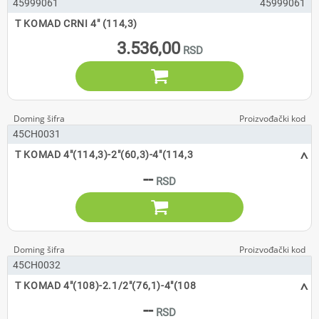
45999061
45999061
T KOMAD CRNI 4" (114,3)
3.536,00

45CH0031
^
T KOMAD 4"(114,3)-2"(60,3)-4"(114,3
--

45CH0032
^
T KOMAD 4"(108)-2.1/2"(76,1)-4"(108
--