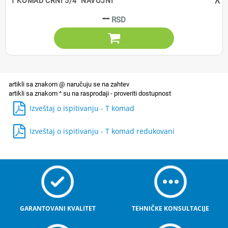
^
T KOMAD CRNI 5/4" NAVOJNI
--

Izveštaj o ispitivanju - T komad
Izveštaj o ispitivanju - T komad redukovani
GARANTOVANI KVALITET
TEHNIČKE KONSULTACIJE