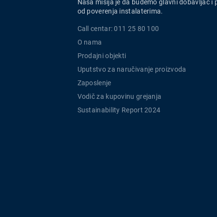
Naša misija je da budemo glavni dobavljač i 
od poverenja instalaterima.
Call centar: 011 25 80 100
O nama
Prodajni objekti
Uputstvo za naručivanje proizvoda
Zaposlenje
Vodič za kupovinu grejanja
Sustainability Report 2024