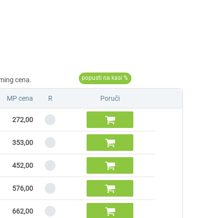
MP cena
R
Poruči

272,00

353,00

452,00

576,00

662,00