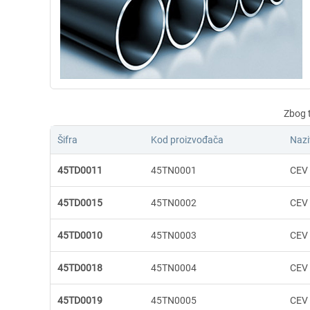
Šifra
Kod proizvođača
Nazi
45TD0011
45TN0001
CEV 
45TD0015
45TN0002
CEV 
45TD0010
45TN0003
CEV 
45TD0018
45TN0004
CEV 
45TD0019
45TN0005
CEV 