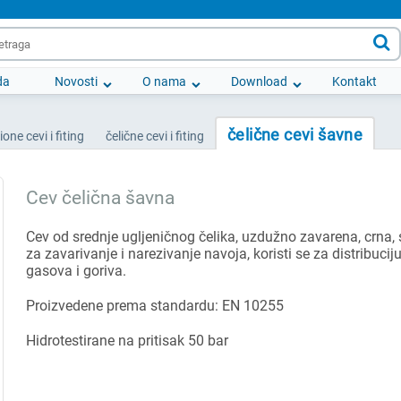

da
Novosti
O nama
Download
Kontakt
čelične cevi šavne
ione cevi i fiting
čelične cevi i fiting
Cev čelična šavna
Cev od srednje ugljeničnog čelika, uzdužno zavarena, crna,
za zavarivanje i narezivanje navoja, koristi se za distribucij
gasova i goriva.
Proizvedene prema standardu: EN 10255
Hidrotestirane na pritisak 50 bar