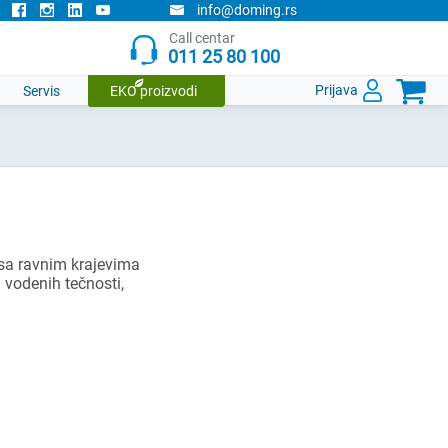
info@doming.rs
Call centar
011 25 80 100

Prijava
Servis
EKO proizvodi
 sa ravnim krajevima
u vodenih tečnosti,