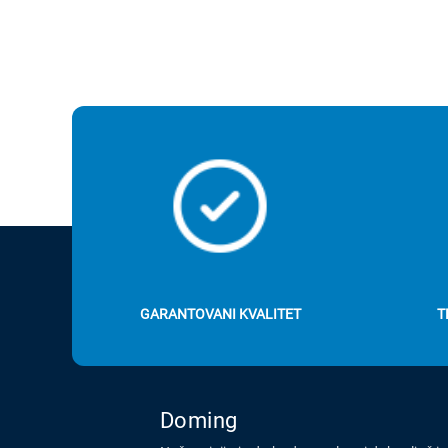
GARANTOVANI KVALITET
T
Doming