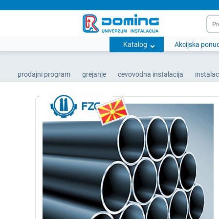
Katalog
Akcijska ponu
prodajni program
grejanje
cevovodna instalacija
instalac