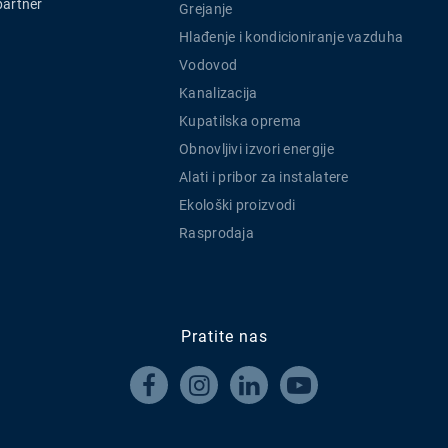
partner
Grejanje
Hlađenje i kondicioniranje vazduha
Vodovod
Kanalizacija
Kupatilska oprema
Obnovljivi izvori energije
Alati i pribor za instalatere
Ekološki proizvodi
Rasprodaja
Pratite nas



