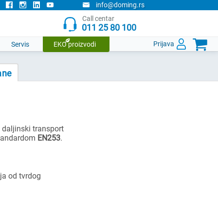
info@doming.rs
Call centar
011 25 80 100

Prijava
Servis
EKO proizvodi
ane
daljinski transport
 standardom
EN253
.
oja od tvrdog