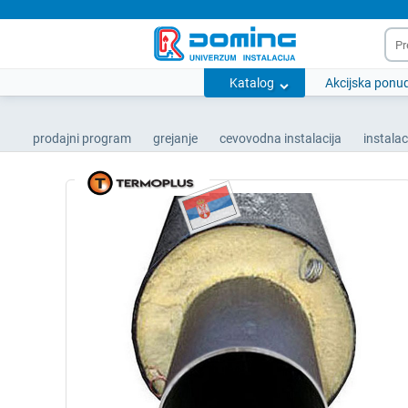
Katalog
Akcijska ponu
prodajni program
grejanje
cevovodna instalacija
instalac