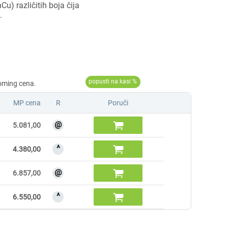
Cu) različitih boja čija
.
MP cena
R
Poruči
@

5.081,00
^

4.380,00
@

6.857,00
^

6.550,00