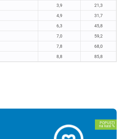
3,9
21,3
4,9
31,7
6,3
45,8
7,0
59,2
7,8
68,0
8,8
85,8