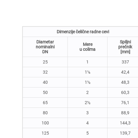
Dimenzije čelične radne cevi
Diametar
Spiljni
Mere
nominalni
prečnik
u colima
DN
[mm]
25
1
337
32
1¼
42,4
40
1½
48,3
50
2
60,3
65
2½
76,1
80
3
88,9
100
4
144,3
125
5
139,7