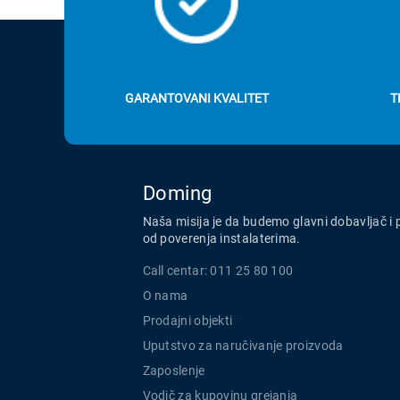
GARANTOVANI KVALITET
T
Doming
Naša misija je da budemo glavni dobavljač i 
od poverenja instalaterima.
Call centar: 011 25 80 100
O nama
Prodajni objekti
Uputstvo za naručivanje proizvoda
Zaposlenje
Vodič za kupovinu grejanja