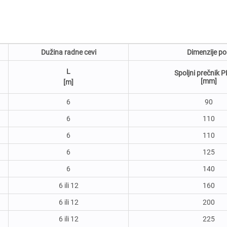
Dužina radne cevi
Dimenzije pol
L
Spoljni prečnik P
[mm]
[m]
6
90
6
110
6
110
6
125
6
140
6 ili 12
160
6 ili 12
200
6 ili 12
225