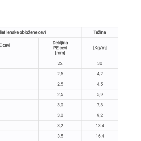
ietilenske obložene cevi
Težina
Debljina
E cevi
PE cevi
[Kg/m]
[mm]
22
30
2,5
4,2
2,5
4,5
2,5
5,9
3,0
7,3
3,0
9,2
3,2
13,4
3,5
16,4