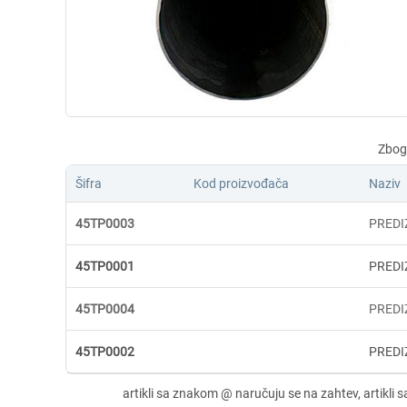
Šifra
Kod proizvođača
Naziv
45TP0003
PREDI
45TP0001
PREDI
45TP0004
PREDI
45TP0002
PREDI