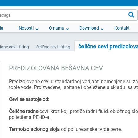

da
Novosti
O nama
Download
Kontakt
čelične cevi predizolov
ione cevi i fiting
čelične cevi i fiting
PREDIZOLOVANA BEŠAVNA CEV
Predizolovane cevi u standardnoj varijanti namenjene su za 
tople vode. Proizvedene, ispitane i obeležene u skladu sa
Cevi se sastoje od:
Čelične radne
cevi kroz koji protiče radni fluid, obložnog sl
polietilena PEHD-a.
Termoizolacionog sloja
od poliuretanske tvrde pene.