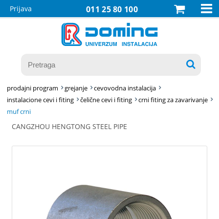

Prijava
011 25 80 100

prodajni program
grejanje
cevovodna instalacija
instalacione cevi i fiting
čelične cevi i fiting
crni fiting za zavarivanje
muf crni
CANGZHOU HENGTONG STEEL PIPE