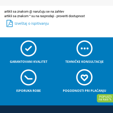
Izveštaj o ispitivanju
GARANTOVANI KVALITET
TEHNIČKE KONSULTACIJE
ISPORUKA ROBE
POGODNOSTI PRI PLAĆANJU