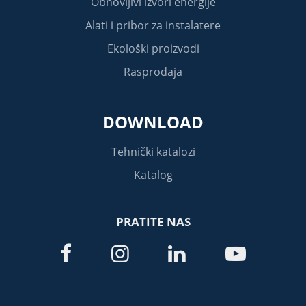
Obnovljivi izvori energije
Alati i pribor za instalatere
Ekološki proizvodi
Rasprodaja
DOWNLOAD
Tehnički katalozi
Katalog
PRATITE NAS



