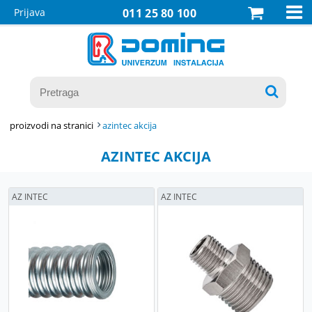

Prijava
011 25 80 100

proizvodi na stranici
azintec akcija
AZINTEC AKCIJA
AZ INTEC
AZ INTEC