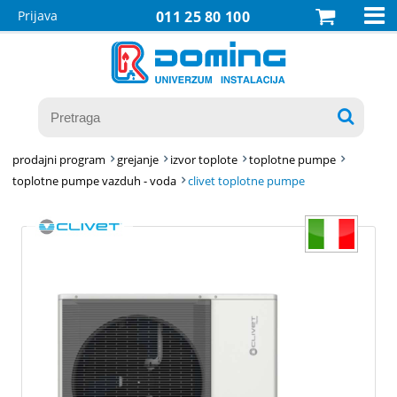

Prijava
011 25 80 100

prodajni program
grejanje
izvor toplote
toplotne pumpe
toplotne pumpe vazduh - voda
clivet toplotne pumpe