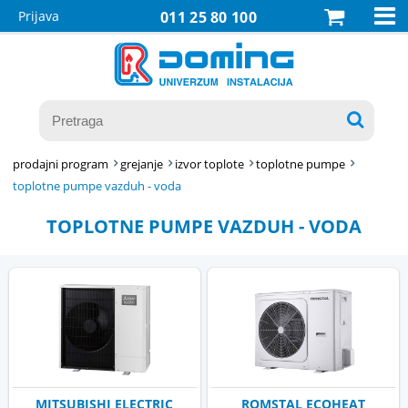

Prijava
011 25 80 100

prodajni program
grejanje
izvor toplote
toplotne pumpe
toplotne pumpe vazduh - voda
TOPLOTNE PUMPE VAZDUH - VODA
MITSUBISHI ELECTRIC
ROMSTAL ECOHEAT