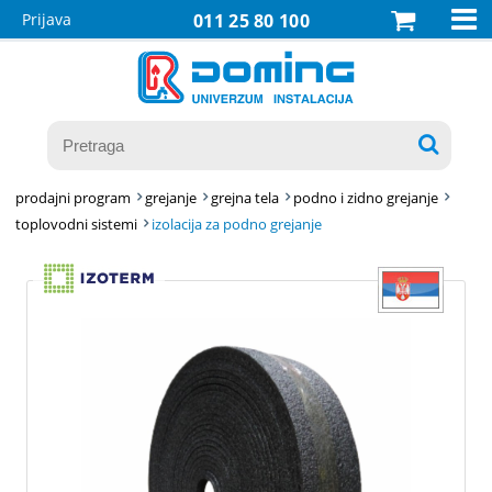

Prijava
011 25 80 100

prodajni program
grejanje
grejna tela
podno i zidno grejanje
toplovodni sistemi
izolacija za podno grejanje