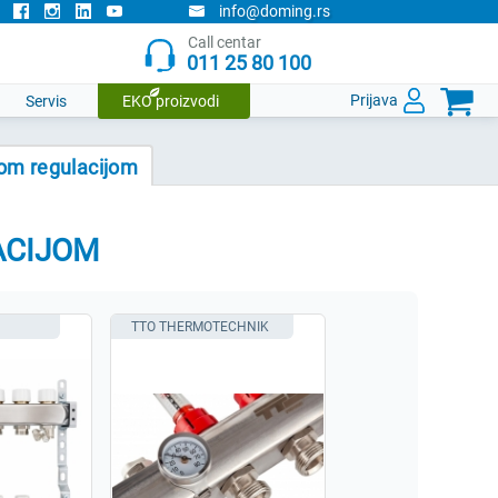
info@doming.rs
Call centar
011 25 80 100

Prijava
Servis
EKO proizvodi
kom regulacijom
ACIJOM
TTO THERMOTECHNIK