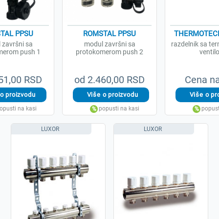
TAL PPSU
ROMSTAL PPSU
THERMOTECH
 završni sa
modul završni sa
razdelnik sa te
merom push 1
protokomerom push 2
ventil
51,00 RSD
od 2.460,00 RSD
Cena na
LUXOR
LUXOR