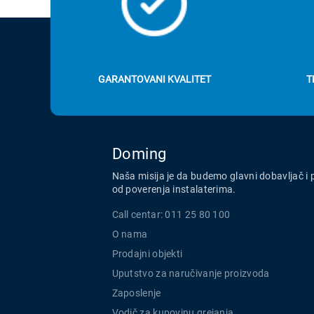
GARANTOVANI KVALITET
T
Doming
Naša misija je da budemo glavni dobavljač i 
od poverenja instalaterima.
Call centar: 011 25 80 100
O nama
Prodajni objekti
Uputstvo za naručivanje proizvoda
Zaposlenje
Vodič za kupovinu grejanja