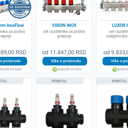
rm InoxFlow
VISION INOX
LUXOR 
lnika za podno
set razdelnika za podno
set razdel
rejanje
grejanje
radijatorsko
389,00 RSD
od 11.847,00 RSD
od 9.833
STAL
ROMSTAL
ROMSTAL