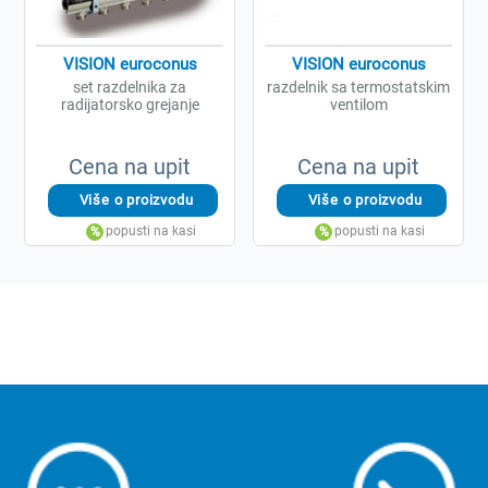
VISION euroconus
VISION euroconus
set razdelnika za
razdelnik sa termostatskim
radijatorsko grejanje
ventilom
Cena na upit
Cena na upit