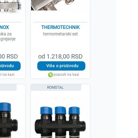
INOX
THERMOTECHNIK
nika za
termometarski set
 grejanje
,00 RSD
od 1.218,00 RSD
ROMSTAL