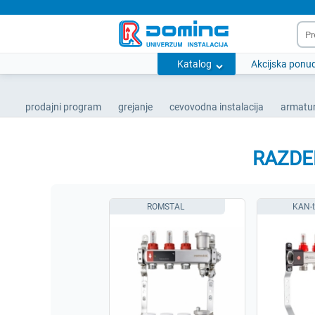
Katalog
Akcijska ponu
prodajni program
grejanje
cevovodna instalacija
armatur
RAZDE
ROMSTAL
KAN-