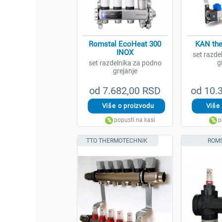
Romstal EcoHeat 300
KAN the
INOX
set razde
g
set razdelnika za podno
grejanje
od 7.682,00 RSD
od 10.
TTO THERMOTECHNIK
ROM