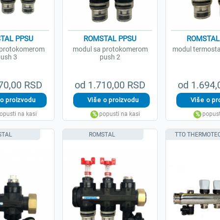
TAL PPSU
ROMSTAL PPSU
ROMSTAL
 protokomerom
modul sa protokomerom
modul termosta
ush 3
push 2
70,00 RSD
od 1.710,00 RSD
od 1.694
STAL
ROMSTAL
TTO THERMOTE