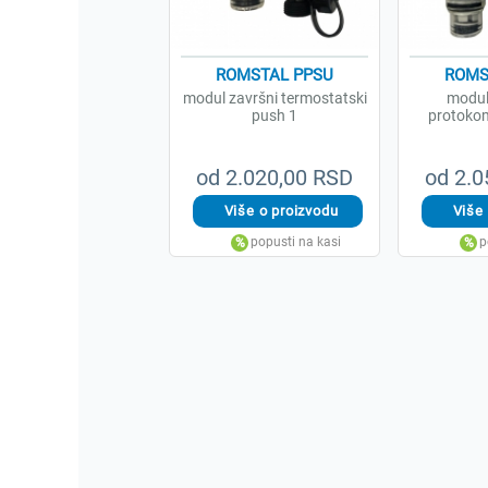
ROMSTAL PPSU
ROMS
modul završni termostatski
modul
push 1
protoko
od 2.020,00 RSD
od 2.0