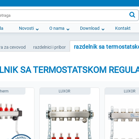

da
Novosti
O nama
Download
Kontakt
razdelnik sa termostats
a za cevovod
razdelnici i pribor
LNIK SA TERMOSTATSKOM REGUL
therm
LUXOR
LUXOR