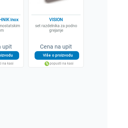
NIK inox
VISION
rmostatskim
set razdelnika za podno
om
grejanje
 upit
Cena na upit