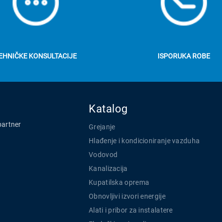
EHNIČKE KONSULTACIJE
ISPORUKA ROBE
Katalog
partner
Grejanje
Hlađenje i kondicioniranje vazduha
Vodovod
Kanalizacija
Kupatilska oprema
Obnovljivi izvori energije
Alati i pribor za instalatere