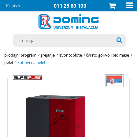

Prijava
011 25 80 100

prodajni program
grejanje
izvor toplote
čvrsto gorivo i bio mase
pelet
kotlovi na pelet