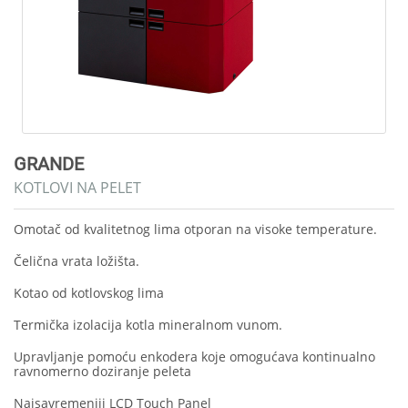
GRANDE
KOTLOVI NA PELET
Omotač od kvalitetnog lima otporan na visoke temperature.
Čelična vrata ložišta.
Kotao od kotlovskog lima
Termička izolacija kotla mineralnom vunom.
Upravljanje pomoću enkodera koje omogućava kontinualno
ravnomerno doziranje peleta
Najsavremeniji LCD Touch Panel