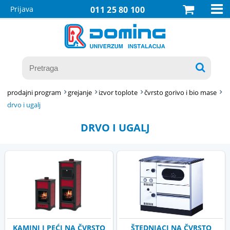

Prijava
011 25 80 100

prodajni program
grejanje
izvor toplote
čvrsto gorivo i bio mase
drvo i ugalj
DRVO I UGALJ
KAMINI I PEĆI NA ČVRSTO
ŠTEDNJACI NA ČVRSTO