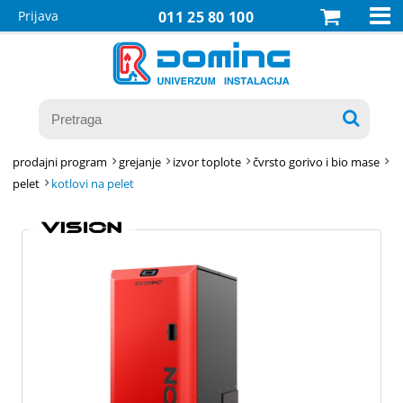

Prijava
011 25 80 100

prodajni program
grejanje
izvor toplote
čvrsto gorivo i bio mase
pelet
kotlovi na pelet