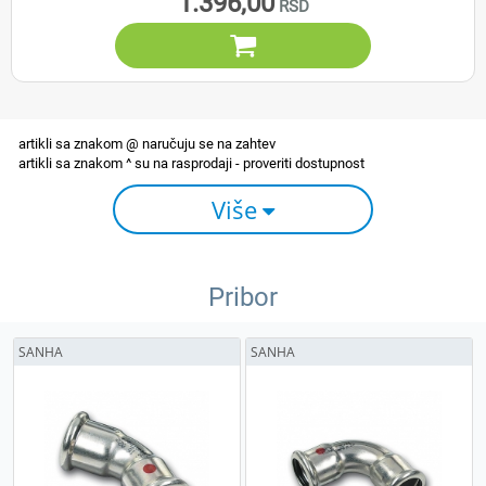
1.396,00

Više
Pribor
SANHA
SANHA