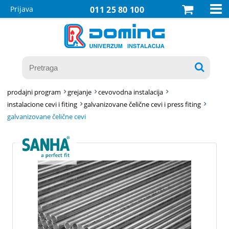

Prijava
011 25 80 100

prodajni program
grejanje
cevovodna instalacija
instalacione cevi i fiting
galvanizovane čelične cevi i press fiting
galvanizovane čelične cevi