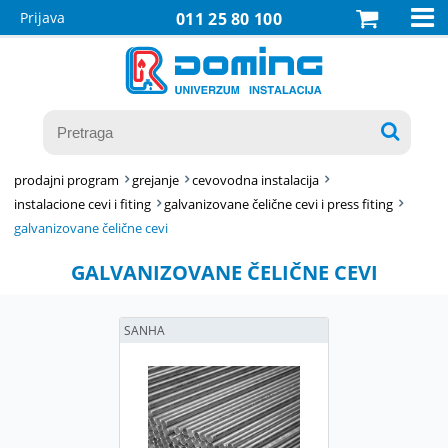

Prijava
011 25 80 100

prodajni program
grejanje
cevovodna instalacija
instalacione cevi i fiting
galvanizovane čelične cevi i press fiting
galvanizovane čelične cevi
GALVANIZOVANE ČELIČNE CEVI
SANHA