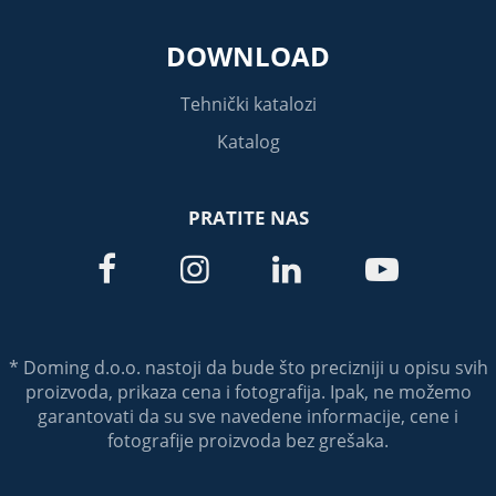
DOWNLOAD
Tehnički katalozi
Katalog
PRATITE NAS




* Doming d.o.o. nastoji da bude što precizniji u opisu svih
proizvoda, prikaza cena i fotografija. Ipak, ne možemo
garantovati da su sve navedene informacije, cene i
fotografije proizvoda bez grešaka.