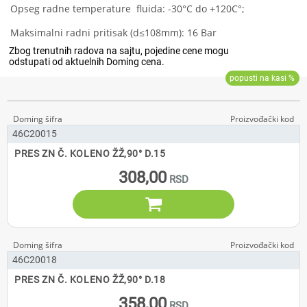
Opseg radne temperature fluida: -30°C do +120C°;
Maksimalni radni pritisak (d≤108mm): 16 Bar
46C20015
PRES ZN Č. KOLENO ŽŽ,90° D.15
308,00

46C20018
PRES ZN Č. KOLENO ŽŽ,90° D.18
358,00