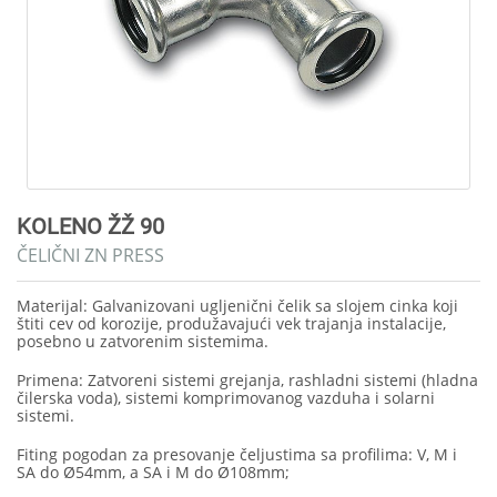
KOLENO ŽŽ 90
ČELIČNI ZN PRESS
Materijal: Galvanizovani ugljenični čelik sa slojem cinka koji
štiti cev od korozije, produžavajući vek trajanja instalacije,
posebno u zatvorenim sistemima.
Primena: Zatvoreni sistemi grejanja, rashladni sistemi (hladna
čilerska voda), sistemi komprimovanog vazduha i solarni
sistemi.
Fiting pogodan za presovanje čeljustima sa profilima: V, M i
SA do Ø54mm, a SA i M do Ø108mm;