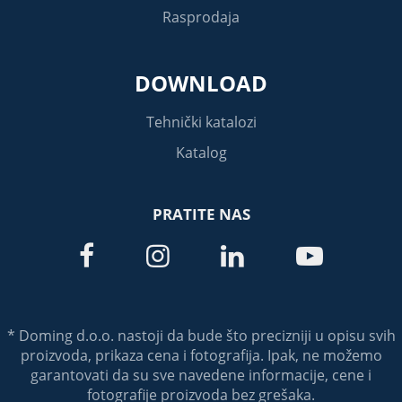
Rasprodaja
DOWNLOAD
Tehnički katalozi
Katalog
PRATITE NAS




* Doming d.o.o. nastoji da bude što precizniji u opisu svih
proizvoda, prikaza cena i fotografija. Ipak, ne možemo
garantovati da su sve navedene informacije, cene i
fotografije proizvoda bez grešaka.