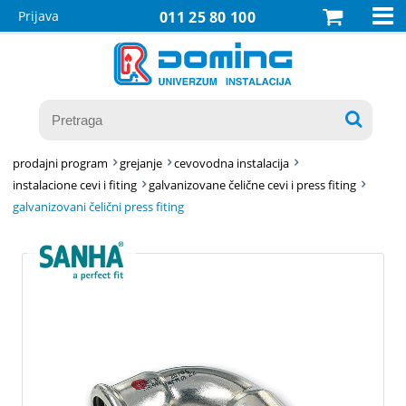

Prijava
011 25 80 100

prodajni program
grejanje
cevovodna instalacija
instalacione cevi i fiting
galvanizovane čelične cevi i press fiting
galvanizovani čelični press fiting