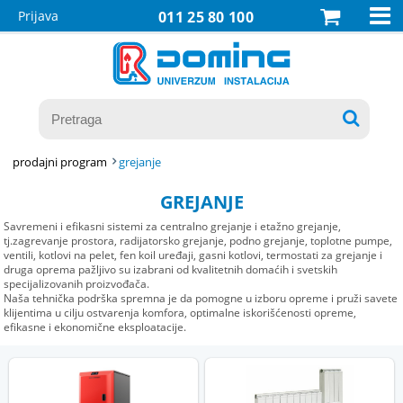

Prijava
011 25 80 100

prodajni program
grejanje
GREJANJE
Savremeni i efikasni sistemi za centralno grejanje i etažno grejanje,
tj.zagrevanje prostora, radijatorsko grejanje, podno grejanje, toplotne pumpe,
ventili, kotlovi na pelet, fen koil uređaji, gasni kotlovi, termostati za grejanje i
druga oprema pažljivo su izabrani od kvalitetnih domaćih i svetskih
specijalizovanih proizvođača.
Naša tehnička podrška spremna je da pomogne u izboru opreme i pruži savete
klijentima u cilju ostvarenja komfora, optimalne iskorišćenosti opreme,
efikasne i ekonomične eksploatacije.