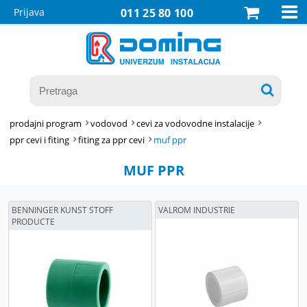

Prijava
011 25 80 100

prodajni program
vodovod
cevi za vodovodne instalacije
ppr cevi i fiting
fiting za ppr cevi
muf ppr
MUF PPR
BENNINGER KUNST STOFF
VALROM INDUSTRIE
PRODUCTE