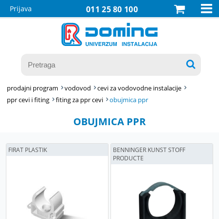

Prijava
011 25 80 100

prodajni program
vodovod
cevi za vodovodne instalacije
ppr cevi i fiting
fiting za ppr cevi
obujmica ppr
OBUJMICA PPR
FIRAT PLASTIK
BENNINGER KUNST STOFF
PRODUCTE